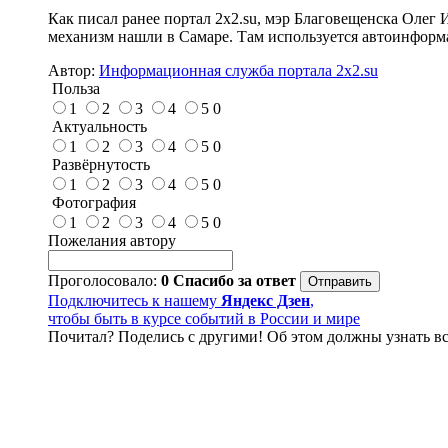
Как писал ранее портал 2х2.su, мэр Благовещенска Олег
механизм нашли в Самаре. Там используется автоинформа
Автор:
Информационная служба портала 2x2.su
Польза
1
2
3
4
5
0
Актуальность
1
2
3
4
5
0
Развёрнутость
1
2
3
4
5
0
Фотография
1
2
3
4
5
0
Пожелания автору
Проголосовало:
0
Спасибо за ответ
Подключитесь к нашему
Яндекс Дзен
,
чтобы быть в курсе событий в России и мире
Почитал? Поделись с другими! Об этом должны узнать вс