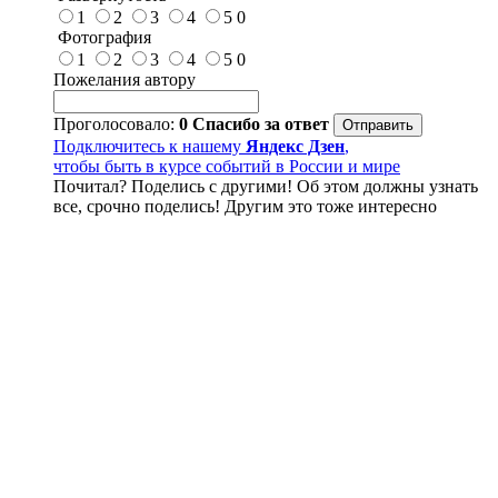
1
2
3
4
5
0
Фотография
1
2
3
4
5
0
Пожелания автору
Проголосовало:
0
Спасибо за ответ
Подключитесь к нашему
Яндекс Дзен
,
чтобы быть в курсе событий в России и мире
Почитал? Поделись с другими! Об этом должны узнать
все, срочно поделись! Другим это тоже интересно