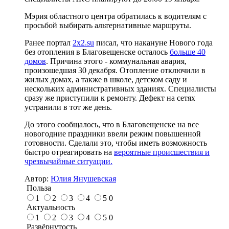
Мэрия областного центра обратилась к водителям с
просьбой выбирать альтернативные маршруты.
Ранее портал
2x2.su
писал, что накануне Нового года
без отопления в Благовещенске осталось
больше 40
домов
. Причина этого - коммунальная авария,
произошедшая 30 декабря. Отопление отключили в
жилых домах, а также в школе, детском саду и
нескольких административных зданиях. Специалисты
сразу же приступили к ремонту. Дефект на сетях
устранили в тот же день.
До этого сообщалось, что в Благовещенске на все
новогодние праздники ввели режим повышенной
готовности. Сделали это, чтобы иметь возможность
быстро отреагировать на
вероятные происшествия и
чрезвычайные ситуации.
Автор:
Юлия Янушевская
Польза
1
2
3
4
5
0
Актуальность
1
2
3
4
5
0
Развёрнутость