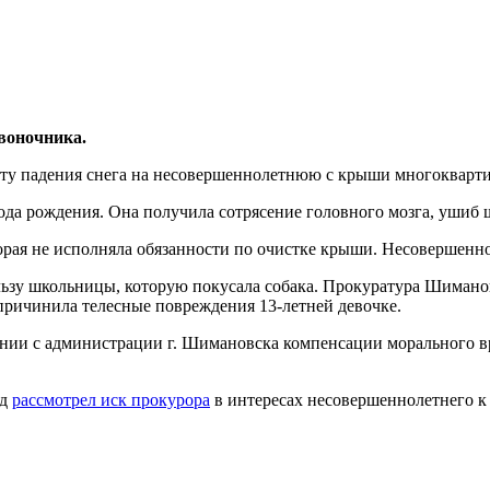
воночника.
кту падения снега на несовершеннолетнюю с крыши многокварт
года рождения. Она получила сотрясение головного мозга, ушиб 
рая не исполняла обязанности по очистке крыши. Несовершеннол
зу школьницы, которую покусала собака. Прокуратура Шиманов
 причинила телесные повреждения 13-летней девочке.
ании с администрации г. Шимановска компенсации морального вр
уд
рассмотрел иск прокурора
в интересах несовершеннолетнего к