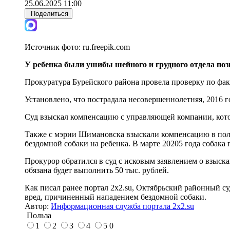
25.06.2025 11:00
Поделиться
Источник фото:
ru.freepik.com
У ребенка были ушибы шейного и грудного отдела поз
Прокуратура Бурейского района провела проверку по фа
Установлено, что пострадала несовершеннолетняя, 2016 
Суд взыскал компенсацию с управляющей компании, кото
Также с мэрии Шимановска взыскали компенсацию в поль
бездомной собаки на ребенка. В марте 20205 года собака
Прокурор обратился в суд с исковым заявлением о взыск
обязана будет выполнить 50 тыс. рублей.
Как писал ранее портал 2х2.su, Октябрьский районный с
вред, причиненный нападением бездомной собаки.
Автор:
Информационная служба портала 2x2.su
Польза
1
2
3
4
5
0