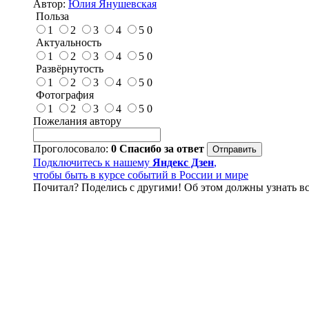
Автор:
Юлия Янушевская
Польза
1
2
3
4
5
0
Актуальность
1
2
3
4
5
0
Развёрнутость
1
2
3
4
5
0
Фотография
1
2
3
4
5
0
Пожелания автору
Проголосовало:
0
Спасибо за ответ
Подключитесь к нашему
Яндекс Дзен
,
чтобы быть в курсе событий в России и мире
Почитал? Поделись с другими! Об этом должны узнать вс