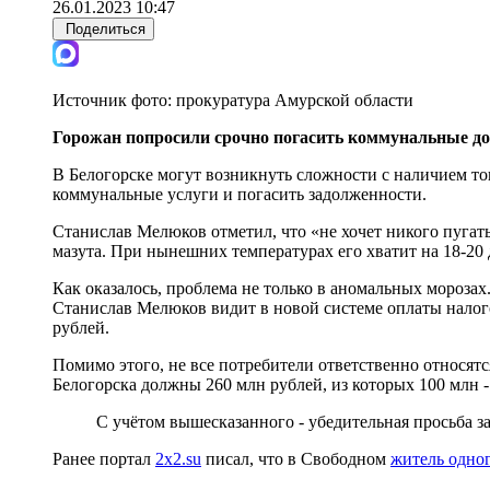
26.01.2023 10:47
Поделиться
Источник фото:
прокуратура Амурской области
Горожан попросили срочно погасить коммунальные до
В Белогорске могут возникнуть сложности с наличием то
коммунальные услуги и погасить задолженности.
Станислав Мелюков отметил, что «не хочет никого пугать
мазута. При нынешних температурах его хватит на 18-20 д
Как оказалось, проблема не только в аномальных морозах
Станислав Мелюков видит в новой системе оплаты налогов
рублей.
Помимо этого, не все потребители ответственно относятс
Белогорска должны 260 млн рублей, из которых 100 млн 
С учётом вышесказанного - убедительная просьба з
Ранее портал
2x2.su
писал, что в Свободном
житель одног