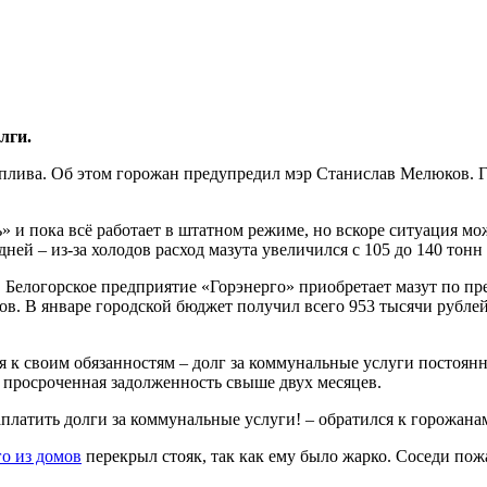
лги.
плива. Об этом горожан предупредил мэр Станислав Мелюков. Г
» и пока всё работает в штатном режиме, но вскоре ситуация мо
ней – из-за холодов расход мазута увеличился с 105 до 140 тонн 
. Белогорское предприятие «Горэнерго» приобретает мазут по пре
. В январе городской бюджет получил всего 953 тысячи рублей, 
я к своим обязанностям – долг за коммунальные услуги постоянн
- просроченная задолженность свыше двух месяцев.
аплатить долги за коммунальные услуги! – обратился к горожана
о из домов
перекрыл стояк, так как ему было жарко. Соседи пож