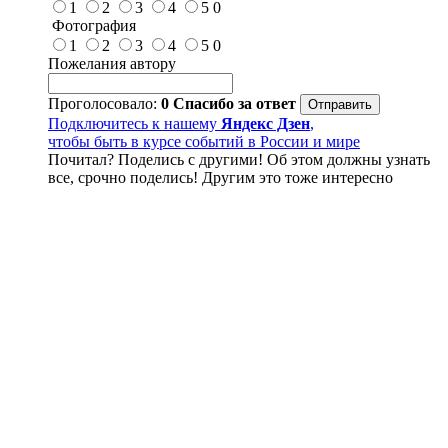
1
2
3
4
5
0
Фотография
1
2
3
4
5
0
Пожелания автору
Проголосовало:
0
Спасибо за ответ
Подключитесь к нашему
Яндекс Дзен
,
чтобы быть в курсе событий в России и мире
Почитал? Поделись с другими! Об этом должны узнать
все, срочно поделись! Другим это тоже интересно