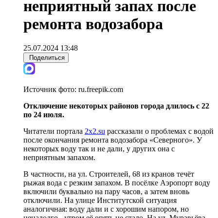
неприятный запах после
ремонта водозабора
25.07.2024 13:48
Поделиться
Источник фото:
ru.freepik.com
Отключение некоторых районов города длилось с 22
по 24 июля.
Читатели портала
2x2.su
рассказали о проблемах с водой
после окончания ремонта водозабора «Северного». У
некоторых воду так и не дали, у других она с
неприятным запахом.
В частности, на ул. Строителей, 68 из кранов течёт
рыжая вода с резким запахом. В посёлке Аэропорт воду
включили буквально на пару часов, а затем вновь
отключили. На улице Институтской ситуация
аналогичная: воду дали и с хорошим напором, но
ненадолго - утром её опять не стало. На ул. Муравьёва-