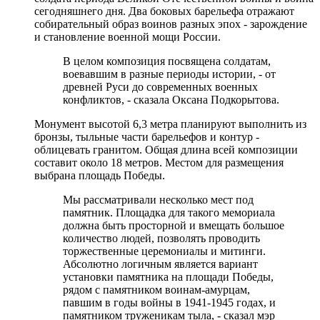
сегодняшнего дня. Два боковых барельефа отражают
собирательный образ воинов разных эпох - зарождение
и становление военной мощи России.
В целом композиция посвящена солдатам,
воевавшим в разные периоды истории, - от
древней Руси до современных военных
конфликтов, - сказала Оксана Подкорытова.
Монумент высотой 6,3 метра планируют выполнить из
бронзы, тыльные части барельефов и контур -
облицевать гранитом. Общая длина всей композиции
составит около 18 метров. Местом для размещения
выбрана площадь Победы.
Мы рассматривали несколько мест под
памятник. Площадка для такого мемориала
должна быть просторной и вмещать большое
количество людей, позволять проводить
торжественные церемониалы и митинги.
Абсолютно логичным является вариант
установки памятника на площади Победы,
рядом с памятником воинам-амурцам,
павшим в годы войны в 1941-1945 годах, и
памятником труженикам тыла, - сказал мэр