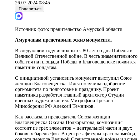
26.07.2024 08:45
Поделиться
Источник фото:
правительство Амурской области
Амурчанам представили эскиз монумента.
В следующем году исполнится 80 лет со дня Победы в
Великой Отечественной войне. В честь знаменательного
события на площади Победы в Благовещенске появится
памятник солдатам.
С инициативой установить монумент выступил Союз
женщин Благовещенска. Идея получила одобрение
оргкомитета по подготовке к празднику. Проект
памятника разработал главный архитектор Студии
военных художников им. Митрофана Грекова
Минобороны РФ Алексей Темников.
Как рассказала председатель Союза женщин
Благовещенска Оксана Подкорытова, композиция
состоит из трёх элементов – центральной части и двух
боковых барельефов. В центре - фигуры красноармейца,
солдата периода Великой Отечественной войны и воина