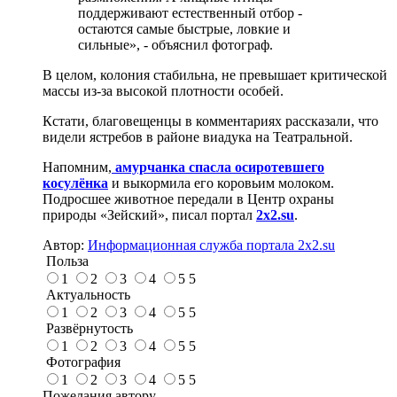
поддерживают естественный отбор -
остаются самые быстрые, ловкие и
сильные», - объяснил фотограф.
В целом, колония стабильна, не превышает критической
массы из-за высокой плотности особей.
Кстати, благовещенцы в комментариях рассказали, что
видели ястребов в районе виадука на Театральной.
Напомним,
амурчанка спасла осиротевшего
косулёнка
и выкормила его коровьим молоком.
Подросшее животное передали в Центр охраны
природы «Зейский», писал портал
2x2.su
.
Автор:
Информационная служба портала 2x2.su
Польза
1
2
3
4
5
5
Актуальность
1
2
3
4
5
5
Развёрнутость
1
2
3
4
5
5
Фотография
1
2
3
4
5
5
Пожелания автору