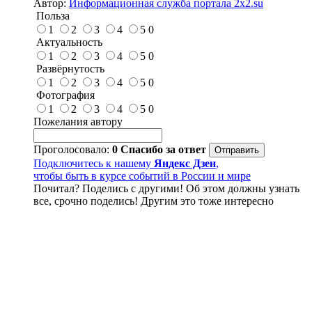
Автор:
Информационная служба портала 2x2.su
Польза
1
2
3
4
5
0
Актуальность
1
2
3
4
5
0
Развёрнутость
1
2
3
4
5
0
Фотография
1
2
3
4
5
0
Пожелания автору
Проголосовало:
0
Спасибо за ответ
Подключитесь к нашему
Яндекс Дзен
,
чтобы быть в курсе событий в России и мире
Почитал? Поделись с другими! Об этом должны узнать
все, срочно поделись! Другим это тоже интересно