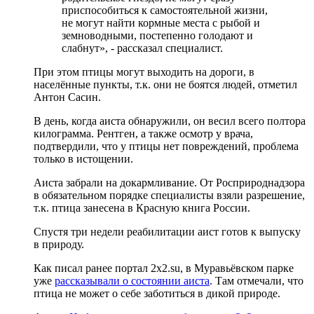
приспособиться к самостоятельной жизни,
не могут найти кормные места с рыбой и
земноводными, постепенно голодают и
слабнут», - рассказал специалист.
При этом птицы могут выходить на дороги, в
населённые пункты, т.к. они не боятся людей, отметил
Антон Сасин.
В день, когда аиста обнаружили, он весил всего полтора
килограмма. Рентген, а также осмотр у врача,
подтвердили, что у птицы нет повреждений, проблема
только в истощении.
Аиста забрали на докармливание. От Росприроднадзора
в обязательном порядке специалисты взяли разрешение,
т.к. птица занесена в Красную книга России.
Спустя три недели реабилитации аист готов к выпуску
в природу.
Как писал ранее портал 2х2.su, в Муравьёвском парке
уже
рассказывали о состоянии аиста
. Там отмечали, что
птица не может о себе заботиться в дикой природе.