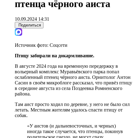
птенца чёрного аиста
10.09.2024 14:31
Поделиться
Источник фото:
Соцсети
Птицу забирали на докармливание.
В августе 2024 года на временную передержку в
вольерный комплекс Муравьёвского парка попал
ослабленный птенец чёрного аиста. Орнитолог Антон
Сасин в своём микроблоге рассказал, что привёз птицу
в середине августа из села Поздеевка Ромненского
района.
Там аист просто ходил по деревне, у него не было сил
летать. Местным жителям удалось спасти птицу от
собак.
«У аистов (и дальневосточных, и черных)
иногда такое случается, что птенцы, покинув
родительское гнездо, не могут сразу