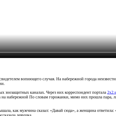
 свидетелем вопиющего случая. На набережной города неизвес
ии.
ых зоозащитных каналах. Через них корреспондент портала
2х2.
а на набережной По словам горожанки, мимо них прошла пара,
лышала, как мужчина сказал: «Давай сюда», а женщина ответила: 
ассказала девушка.