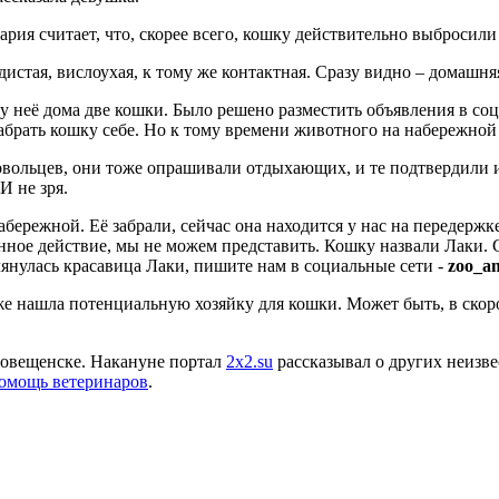
рия считает, что, скорее всего, кошку действительно выбросили
дистая, вислоухая, к тому же контактная. Сразу видно – домашн
к у неё дома две кошки. Было решено разместить объявления в со
абрать кошку себе. Но к тому времени животного на набережной
ровольцев, они тоже опрашивали отдыхающих, и те подтвердили
И не зря.
бережной. Её забрали, сейчас она находится у нас на передержке
нное действие, мы не можем представить. Кошку назвали Лаки. С
лянулась красавица Лаки, пишите нам в социальные сети -
zoo_a
 нашла потенциальную хозяйку для кошки. Может быть, в скором
говещенске. Накануне портал
2х2.su
рассказывал о других неизв
омощь ветеринаров
.