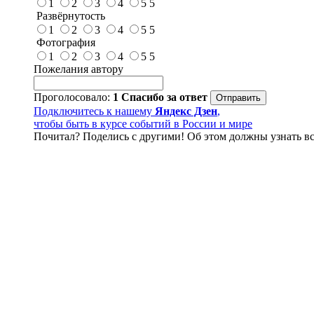
1
2
3
4
5
5
Развёрнутость
1
2
3
4
5
5
Фотография
1
2
3
4
5
5
Пожелания автору
Проголосовало:
1
Спасибо за ответ
Подключитесь к нашему
Яндекс Дзен
,
чтобы быть в курсе событий в России и мире
Почитал? Поделись с другими! Об этом должны узнать вс