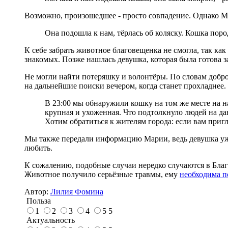
Возможно, произошедшее - просто совпадение. Однако Ма
Она подошла к нам, тёрлась об коляску. Кошка поро
К себе забрать животное благовещенка не смогла, так ка
знакомых. Позже нашлась девушка, которая была готова з
Не могли найти потеряшку и волонтёры. По словам доб
на дальнейшие поиски вечером, когда станет прохладнее. 
В 23:00 мы обнаружили кошку на том же месте на на
крупная и ухоженная. Что подтолкнуло людей на да
Хотим обратиться к жителям города: если вам приг
Мы также передали информацию Марии, ведь девушка уже
любить.
К сожалению, подобные случаи нередко случаются в Бла
Животное получило серьёзные травмы, ему
необходима п
Автор:
Лилия Фомина
Польза
1
2
3
4
5
5
Актуальность