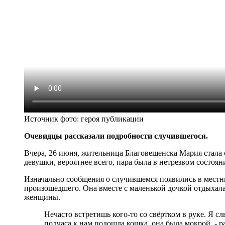
Источник фото:
героя публикации
Очевидцы рассказали подробности случившегося.
Вчера, 26 июня, жительница Благовещенска Мария стала
девушки, вероятнее всего, пара была в нетрезвом состоян
Изначально сообщения о случившемся появились в местн
произошедшего. Она вместе с маленькой дочкой отдыхал
женщины.
Нечасто встретишь кого-то со свёртком в руке. Я с
полчаса к нам подошла кошка, она была мокрой, - р