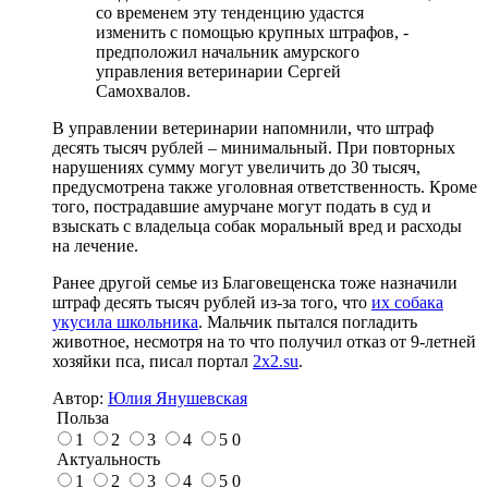
со временем эту тенденцию удастся
изменить с помощью крупных штрафов, -
предположил начальник амурского
управления ветеринарии Сергей
Самохвалов.
В управлении ветеринарии напомнили, что штраф
десять тысяч рублей – минимальный. При повторных
нарушениях сумму могут увеличить до 30 тысяч,
предусмотрена также уголовная ответственность. Кроме
того, пострадавшие амурчане могут подать в суд и
взыскать с владельца собак моральный вред и расходы
на лечение.
Ранее другой семье из Благовещенска тоже назначили
штраф десять тысяч рублей из-за того, что
их собака
укусила школьника
. Мальчик пытался погладить
животное, несмотря на то что получил отказ от 9-летней
хозяйки пса, писал портал
2x2.su
.
Автор:
Юлия Янушевская
Польза
1
2
3
4
5
0
Актуальность
1
2
3
4
5
0