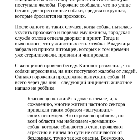
поступали жалобы. Горожане сообщали, что по улице
бегают две агрессивные собаки, средняя и крупная,
которые бросаются на прохожих.
После одного из таких случаев, когда собака пыталась
укусить прохожего и порвала ему джинсы, городская
служба отлова отвезла дворняг в приют. Тогда и
выяснилось, что у животных есть хозяйка. Владелица
забрала из приюта питомцев, которых к том времени
уже стерилизовали, привили и чипировали.
С женщиной провели беседу. Кинолог разъяснил, что
собаки агрессивны, на них поступают жалобы от людей.
Однако горожанка продолжила выпускать собак. И
всего через два дня – следующий инцидент: животное
напало на ребёнка.
Благовещенка живёт в доме на земле, и, к
сожалению, многие жители частного сектора
привыкли таким образом «выгуливать»
своих питомцев. Это огромная проблема, по
всей области мы наблюдаем «домашних»
собак, которые сбиваются в стаи, проявляют
агрессию и ничем по сути не отличаются от
бездомных, точно так же опасны. Возможно,