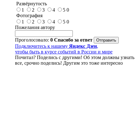
Развёрнутость
1
2
3
4
5
0
Фотография
1
2
3
4
5
0
Пожелания автору
Проголосовало:
0
Спасибо за ответ
Подключитесь к нашему
Яндекс Дзен
,
чтобы быть в курсе событий в России и мире
Почитал? Поделись с другими! Об этом должны узнать
все, срочно поделись! Другим это тоже интересно