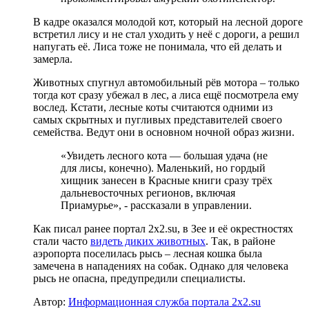
В кадре оказался молодой кот, который на лесной дороге
встретил лису и не стал уходить у неё с дороги, а решил
напугать её. Лиса тоже не понимала, что ей делать и
замерла.
Животных спугнул автомобильный рёв мотора – только
тогда кот сразу убежал в лес, а лиса ещё посмотрела ему
вослед. Кстати, лесные коты считаются одними из
самых скрытных и пугливых представителей своего
семейства. Ведут они в основном ночной образ жизни.
«Увидеть лесного кота — большая удача (не
для лисы, конечно). Маленький, но гордый
хищник занесен в Красные книги сразу трёх
дальневосточных регионов, включая
Приамурье», - рассказали в управлении.
Как писал ранее портал 2х2.su, в Зее и её окрестностях
стали часто
видеть диких животных
. Так, в районе
аэропорта поселилась рысь – лесная кошка была
замечена в нападениях на собак. Однако для человека
рысь не опасна, предупредили специалисты.
Автор:
Информационная служба портала 2x2.su