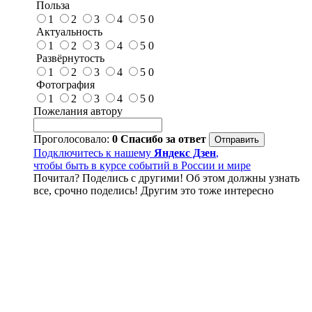
Польза
1
2
3
4
5
0
Актуальность
1
2
3
4
5
0
Развёрнутость
1
2
3
4
5
0
Фотография
1
2
3
4
5
0
Пожелания автору
Проголосовало:
0
Спасибо за ответ
Подключитесь к нашему
Яндекс Дзен
,
чтобы быть в курсе событий в России и мире
Почитал? Поделись с другими! Об этом должны узнать
все, срочно поделись! Другим это тоже интересно