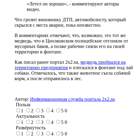
«Летел он хорошо», - комментируют авторы
видео.
Что грозит виновнику ДТП, автомобилисту, который
скрылся с места аварии, пока неизвестно.
В комментариях отмечают, что, возможно, это тот же
медведь, что в Циолковском полицейские отгоняли от
мусорных баков, а позже рабочие сняли его на своей
территории в фонтане.
Как писал ранее портал 2х2.su,
медведь пробрался на
территорию предприятия
и плескался в фонтане под лай
собаки. Отмечалось, что также животное съела собачий
корм, а после отправилось в лес.
Автор:
Информационная служба портала 2x2.su
Польза
1
2
3
4
5
0
Актуальность
1
2
3
4
5
0
Развёрнутость
1
2
3
4
5
0