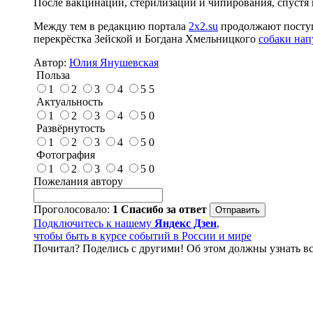
После вакцинации, стерилизации и чипирования, спустя 
Между тем в редакцию портала
2x2.su
продолжают поступ
перекрёстка Зейской и Богдана Хмельницкого
собаки нап
Автор:
Юлия Янушевская
Польза
1
2
3
4
5
5
Актуальность
1
2
3
4
5
0
Развёрнутость
1
2
3
4
5
0
Фотография
1
2
3
4
5
0
Пожелания автору
Проголосовало:
1
Спасибо за ответ
Подключитесь к нашему
Яндекс Дзен
,
чтобы быть в курсе событий в России и мире
Почитал? Поделись с другими! Об этом должны узнать вс