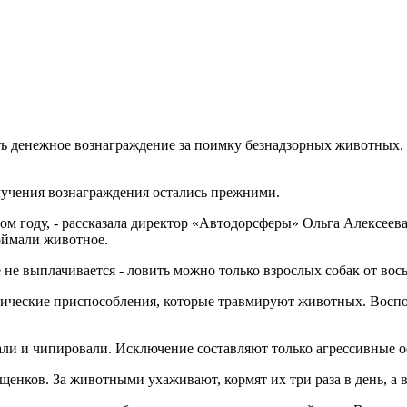
ь денежное вознаграждение за поимку безнадзорных животных.
лучения вознаграждения остались прежними.
м году, - рассказала директор «Автодорсферы» Ольга Алексеева.
поймали животное.
 не выплачивается - ловить можно только взрослых собак от вос
хнические приспособления, которые травмируют животных. Восп
али и чипировали. Исключение составляют только агрессивные о
щенков. За животными ухаживают, кормят их три раза в день, а 