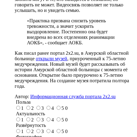
говорить не может. Видеосвязь позволяет не только
услышать, но и увидеть семью.
«Практика призвана снизить уровень
тревожности, а значит ускорить
выздоровление. Постепенно она будет
внедрена во всех отделениях реанимации
АОКБ», - сообщает АОКБ.
Как писал ранее портал 2х2.su, в Амурской областной
больнице
открыли музей
, приуроченный к 75-летию
медучреждения. Новый музей будет рассказывать об
истории Амурской областной больницы с момента её
основания. Открытие было приурочено к 75-летию
медучреждения. На создание музея потратила полтора
года.
Автор:
Информационная служба портала 2x2.su
Польза
1
2
3
4
5
0
Актуальность
1
2
3
4
5
0
Развёрнутость
1
2
3
4
5
0
Фотография