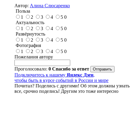
Автор:
Алина Слюсаренко
Польза
1
2
3
4
5
0
Актуальность
1
2
3
4
5
0
Развёрнутость
1
2
3
4
5
0
Фотография
1
2
3
4
5
0
Пожелания автору
Проголосовало:
0
Спасибо за ответ
Подключитесь к нашему
Яндекс Дзен
,
чтобы быть в курсе событий в России и мире
Почитал? Поделись с другими! Об этом должны узнать
все, срочно поделись! Другим это тоже интересно