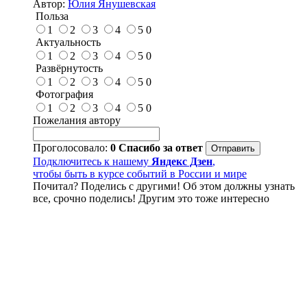
Автор:
Юлия Янушевская
Польза
1
2
3
4
5
0
Актуальность
1
2
3
4
5
0
Развёрнутость
1
2
3
4
5
0
Фотография
1
2
3
4
5
0
Пожелания автору
Проголосовало:
0
Спасибо за ответ
Подключитесь к нашему
Яндекс Дзен
,
чтобы быть в курсе событий в России и мире
Почитал? Поделись с другими! Об этом должны узнать
все, срочно поделись! Другим это тоже интересно