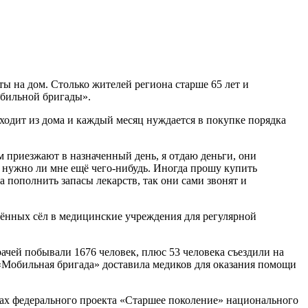
ы на дом. Столько жителей региона старше 65 лет и
обильной бригады».
ходит из дома и каждый месяц нуждается в покупке порядка
м приезжают в назначенный день, я отдаю деньги, они
не нужно ли мне ещё чего-нибудь. Иногда прошу купить
а пополнить запасы лекарств, так они сами звонят и
лённых сёл в медицинские учреждения для регулярной
рачей побывали 1676 человек, плюс 53 человека съездили на
«Мобильная бригада» доставила медиков для оказания помощи
ах федерального проекта «Старшее поколение» национального