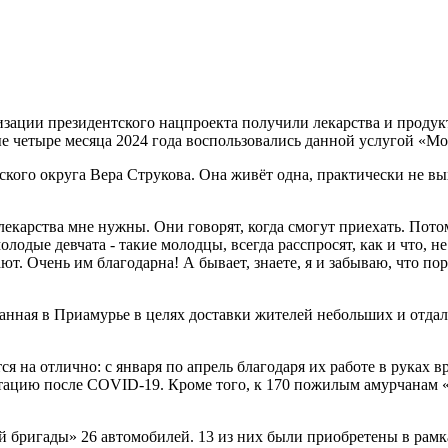
ации президентского нацпроекта получили лекарства и продукт
е четыре месяца 2024 года воспользовались данной услугой «М
ского округа Вера Струкова. Она живёт одна, практически не вы
екарства мне нужны. Они говорят, когда смогут приехать. Пото
молодые девчата - такие молодцы, всегда расспросят, как и что, 
ют. Очень им благодарна! А бывает, знаете, я и забываю, что пор
анная в Приамурье в целях доставки жителей небольших и отда
я на отлично: с января по апрель благодаря их работе в руках в
литацию после COVID-19. Кроме того, к 170 пожилым амурчанам 
 бригады» 26 автомобилей. 13 из них были приобретены в рамк