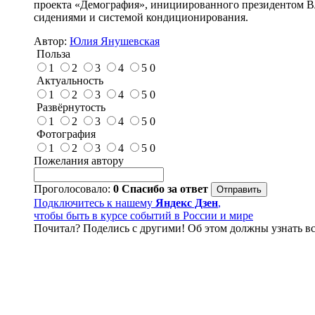
проекта «Демография», инициированного президентом 
сидениями и системой кондиционирования.
Автор:
Юлия Янушевская
Польза
1
2
3
4
5
0
Актуальность
1
2
3
4
5
0
Развёрнутость
1
2
3
4
5
0
Фотография
1
2
3
4
5
0
Пожелания автору
Проголосовало:
0
Спасибо за ответ
Подключитесь к нашему
Яндекс Дзен
,
чтобы быть в курсе событий в России и мире
Почитал? Поделись с другими! Об этом должны узнать вс