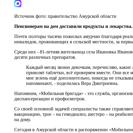
Источник фото:
правительство Амурской области
Пенсионерам на дом доставили продукты и лекарства.
Почти полторы тысячи пожилых амурчан благодаря реализ
инвалидов, проживающих в сельской местности, за первы
Среди них - 81-летняя жительница села Ивановка Иванов
десяти различных препаратов.
Каждый месяц звоню девочкам, перечисляю, какие л
привозят таблетки, всё проверяем вместе. Они все 
мне зелень ещё дополнительно, никогда не отказыва
напоминают, - поделилась Вера Дмитриевна.
Напомним, «Мобильная бригада» - это служба, организов
диспансеризации и профосмотров.
Со своей основной задачей специалисты также справляютс
вакцинацию, трое – на гемодиализ, шестеро – на реаби
на дому.
Сегодня в Амурской области в распоряжении «Мобильной