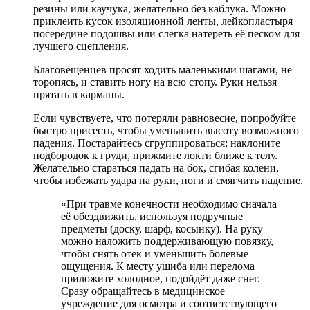
резины или каучука, желательно без каблука. Можно
приклеить кусок изоляционной ленты, лейкопластыря
посередине подошвы или слегка натереть её песком для
лучшего сцепления.
Благовещенцев просят ходить маленькими шагами, не
торопясь, и ставить ногу на всю стопу. Руки нельзя
прятать в карманы.
Если чувствуете, что потеряли равновесие, попробуйте
быстро присесть, чтобы уменьшить высоту возможного
падения. Постарайтесь сгруппироваться: наклоните
подбородок к груди, прижмите локти ближе к телу.
Желательно стараться падать на бок, сгибая колени,
чтобы избежать удара на руки, ноги и смягчить падение.
«При травме конечности необходимо сначала
её обездвижить, используя подручные
предметы (доску, шарф, косынку). На руку
можно наложить поддерживающую повязку,
чтобы снять отек и уменьшить болевые
ощущения. К месту ушиба или перелома
приложите холодное, подойдёт даже снег.
Сразу обращайтесь в медицинское
учреждение для осмотра и соответствующего