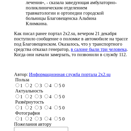
лечения», - сказала заведующая амбулаторно-
поликлиническим отделением
травматологии и ортопедии городской
больницы Благовещенска Альбина
Климкина.
Как писал ранее портал 2х2.su, вечером 21 декабря
поступило сообщение о поломке в автомобиле на трассе
под Благовещенском. Оказалось, что у транспортного
средства отказал генератор,
в салоне были три человека
.
Когда они начали замерзать, то позвонили в службу 112.
Автор:
Информационная служба портала 2x2.su
Польза
1
2
3
4
5
0
Актуальность
1
2
3
4
5
0
Развёрнутость
1
2
3
4
5
0
Фотография
1
2
3
4
5
0
Пожелания автору