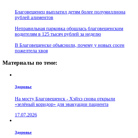
Благовещенец выплатил детям более полумиллиона
рублей алиментов
Неправильная парковка обошлась благовещенским
водителям в 125 тысяч рублей за неделю
В Благовещенске объяснили, почему у новых сосен
пожелтела хвоя
Материалы по теме:
Здоровье
На мосту Благовещенск - Хэйхэ снова открыли
«зелёный коридор» для эвакуации пациента
17.07.2026
Здоровье