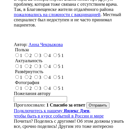
проблему, которая тоже связана с отсутствием врача.
Так, в Благовещенске жители отдалённого района
пожаловались на сложности с вакцинацией
. Местный
специалист был недоступен и не часто принимал
пациентов.
Автор:
Анна Чекрыжова
Польза
1
2
3
4
5
1
Актуальность
1
2
3
4
5
1
Развёрнутость
1
2
3
4
5
1
Фотография
1
2
3
4
5
1
Пожелания автору
Проголосовало:
1
Спасибо за ответ
Подключитесь к нашему
Яндекс Дзен
,
чтобы быть в курсе событий в России и мире
Почитал? Поделись с другими! Об этом должны узнать
все, срочно поделись! Другим это тоже интересно