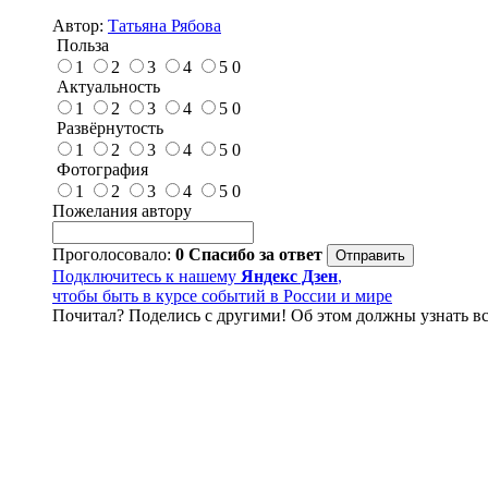
Автор:
Татьяна Рябова
Польза
1
2
3
4
5
0
Актуальность
1
2
3
4
5
0
Развёрнутость
1
2
3
4
5
0
Фотография
1
2
3
4
5
0
Пожелания автору
Проголосовало:
0
Спасибо за ответ
Подключитесь к нашему
Яндекс Дзен
,
чтобы быть в курсе событий в России и мире
Почитал? Поделись с другими! Об этом должны узнать вс