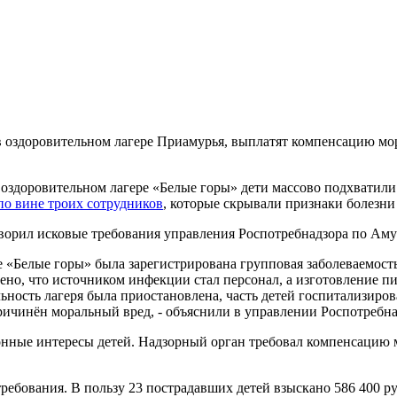
 оздоровительном лагере Приамурья, выплатят компенсацию мор
 оздоровительном лагере «Белые горы» дети массово подхвати
по вине троих сотрудников
, которые скрывали признаки болезни
ворил исковые требования управления Роспотребнадзора по Аму
е «Белые горы» была зарегистрирована групповая заболеваемост
ено, что источником инфекции стал персонал, а изготовление 
ность лагеря была приостановлена, часть детей госпитализиро
ричинён моральный вред, - объяснили в управлении Роспотребна
аконные интересы детей. Надзорный орган требовал компенсацию
ребования. В пользу 23 пострадавших детей взыскано 586 400 ру