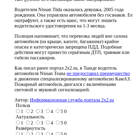
Водителем Nissan Tiida оказалась девушка, 2005 года
рождения. Она управляла автомобилем без госзнаков. Ее
оштрафуют, а также есть шанс, что могут лишить
водительского удостоверения на 1-3 месяца.
Полиция напоминает, что перевозка людей вне салона
автомобиля (на крыше, капоте, багажнике) крайне
опасна и категорически запрещена ПДД. Подобные
действия могут привести серьёзным ДТП, травмам или
гибели пассажиров.
Как писал ранее портал 2х2.su, в Тынде водитель
автомобиля Nissan Teana
не предоставил преимущество
в движении специализированному автомобилю КамАЗ.
Пожарный автомобиль двигался с включёнными
световой и звуковой сигнализацией.
Автор:
Информационная служба портала 2x2.su
Польза
1
2
3
4
5
0
Актуальность
1
2
3
4
5
0
Развёрнутость
1
2
3
4
5
0