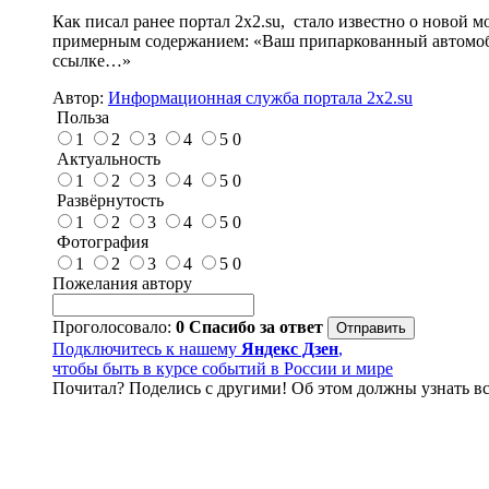
Как писал ранее портал 2х2.su, стало известно о новой
примерным содержанием: «Ваш припаркованный автомобил
ссылке…»
Автор:
Информационная служба портала 2x2.su
Польза
1
2
3
4
5
0
Актуальность
1
2
3
4
5
0
Развёрнутость
1
2
3
4
5
0
Фотография
1
2
3
4
5
0
Пожелания автору
Проголосовало:
0
Спасибо за ответ
Подключитесь к нашему
Яндекс Дзен
,
чтобы быть в курсе событий в России и мире
Почитал? Поделись с другими! Об этом должны узнать вс