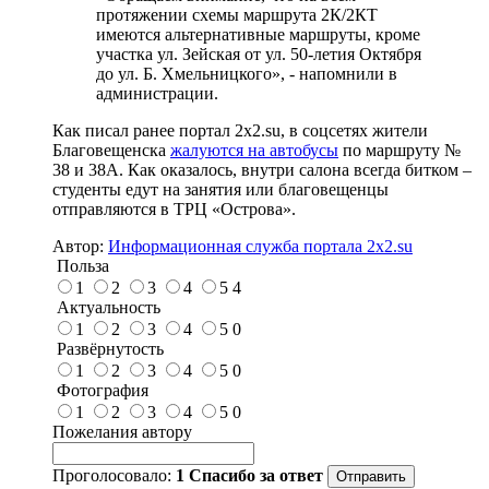
протяжении схемы маршрута 2К/2КТ
имеются альтернативные маршруты, кроме
участка ул. Зейская от ул. 50-летия Октября
до ул. Б. Хмельницкого», - напомнили в
администрации.
Как писал ранее портал 2х2.su, в соцсетях жители
Благовещенска
жалуются на автобусы
по маршруту №
38 и 38А. Как оказалось, внутри салона всегда битком –
студенты едут на занятия или благовещенцы
отправляются в ТРЦ «Острова».
Автор:
Информационная служба портала 2x2.su
Польза
1
2
3
4
5
4
Актуальность
1
2
3
4
5
0
Развёрнутость
1
2
3
4
5
0
Фотография
1
2
3
4
5
0
Пожелания автору
Проголосовало:
1
Спасибо за ответ