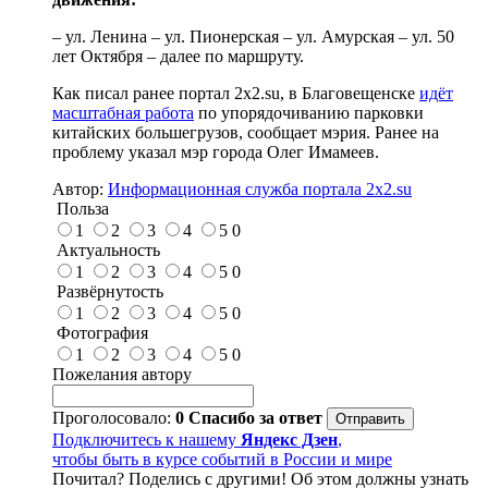
– ул. Ленина – ул. Пионерская – ул. Амурская – ул. 50
лет Октября – далее по маршруту.
Как писал ранее портал 2х2.su, в Благовещенске
идёт
масштабная работа
по упорядочиванию парковки
китайских большегрузов, сообщает мэрия. Ранее на
проблему указал мэр города Олег Имамеев.
Автор:
Информационная служба портала 2x2.su
Польза
1
2
3
4
5
0
Актуальность
1
2
3
4
5
0
Развёрнутость
1
2
3
4
5
0
Фотография
1
2
3
4
5
0
Пожелания автору
Проголосовало:
0
Спасибо за ответ
Подключитесь к нашему
Яндекс Дзен
,
чтобы быть в курсе событий в России и мире
Почитал? Поделись с другими! Об этом должны узнать