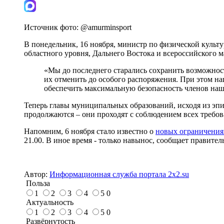
Источник фото:
@amurminsport
В понедельник, 16 ноября, министр по физической культ
областного уровня, Дальнего Востока и всероссийского 
«Мы до последнего старались сохранить возможнос
их отменить до особого распоряжения. При этом н
обеспечить максимальную безопасность членов наш
Теперь главы муниципальных образований, исходя из эп
продолжаются – они проходят с соблюдением всех требов
Напомним, 6 ноября стало известно о
новых ограничения
21.00. В иное время - только навынос, сообщает правите
Автор:
Информационная служба портала 2x2.su
Польза
1
2
3
4
5
0
Актуальность
1
2
3
4
5
0
Развёрнутость