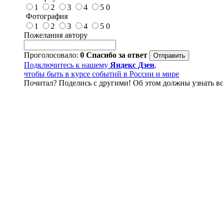
1
2
3
4
5
0
Фотография
1
2
3
4
5
0
Пожелания автору
Проголосовало:
0
Спасибо за ответ
Подключитесь к нашему
Яндекс Дзен
,
чтобы быть в курсе событий в России и мире
Почитал? Поделись с другими! Об этом должны узнать вс