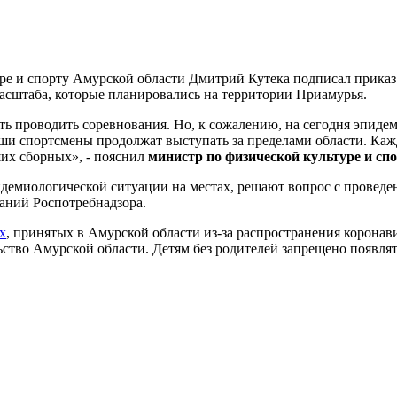
уре и спорту Амурской области Дмитрий Кутека подписал приказ
масштаба, которые планировались на территории Приамурья.
ть проводить соревнования. Но, к сожалению, на сегодня эпиде
аши спортсмены продолжат выступать за пределами области. Каж
их сборных», - пояснил
министр по физической культуре и сп
идемиологической ситуации на местах, решают вопрос с провед
аний Роспотребнадзора.
х
, принятых в Амурской области из-за распространения коронави
льство Амурской области. Детям без родителей запрещено появлят