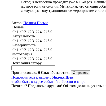
Сегодня велогонка проходит уже в 18-й раз. Нашим
их провести не смогли. Мы видим, что сегодня собр
следующем году традиционное мероприятие состоит
Автор:
Полина Пасько
Польза
1
2
3
4
5
0
Актуальность
1
2
3
4
5
0
Развёрнутость
1
2
3
4
5
0
Фотография
1
2
3
4
5
0
Пожелания автору
Проголосовало:
0
Спасибо за ответ
Подключитесь к нашему
Яндекс Дзен
,
чтобы быть в курсе событий в России и мире
Почитал? Поделись с другими! Об этом должны узнать вс