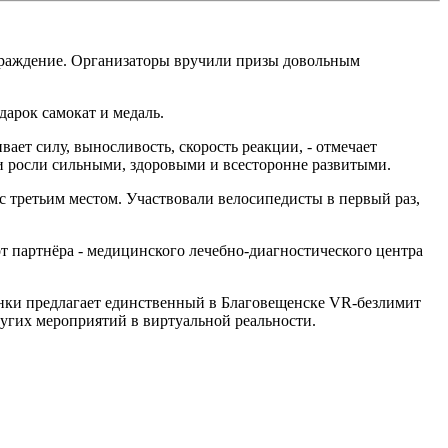
аграждение. Организаторы вручили призы довольным
арок самокат и медаль.
ет силу, выносливость, скорость реакции, - отмечает
и росли сильными, здоровыми и всесторонне развитыми.
 третьим местом. Участвовали велосипедисты в первый раз,
от партнёра - медицинского лечебно-диагностического центра
онки предлагает единственный в Благовещенске VR-безлимит
ругих мероприятий в виртуальной реальности.