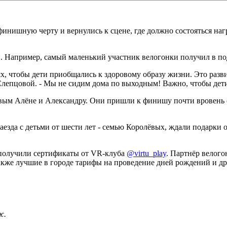
 финишную черту и вернулись к сцене, где должно состояться н
. Например, самый маленький участник велогонки получил в под
 чтобы дети приобщались к здоровому образу жизни. Это развива
лепцовой. - Мы не сидим дома по выходным! Важно, чтобы дет
вым Алёне и Александру. Они пришли к финишу почти вровень с
аезда с детьми от шести лет - семью Королёвых, ждали подарки 
х, получили сертификаты от VR-клуба
@virtu_play
. Партнёр велог
также лучшие в городе тарифы на проведение дней рождений и д
ж.