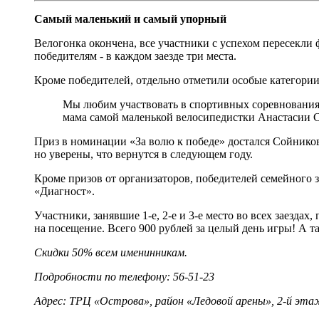
Самый маленький и самый упорный
Велогонка окончена, все участники с успехом пересекли
победителям - в каждом заезде три места.
Кроме победителей, отдельно отметили особые категории
Мы любим участвовать в спортивных соревнованиях,
мама самой маленькой велосипедистки Анастасии С
Приз в номинации «За волю к победе» достался Сойнико
но уверены, что вернутся в следующем году.
Кроме призов от организаторов, победителей семейного з
«Диагност».
Участники, занявшие 1-е, 2-е и 3-е место во всех заезда
на посещение. Всего 900 рублей за целый день игры! А 
Скидки 50% всем именинникам.
Подробности по телефону: 56-51-23
Адрес: ТРЦ «Острова», район «Ледовой арены», 2-й эта