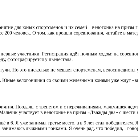
иятие для юных спортсменов и их семей – велогонка на призы г
 200 человек. О том, как прошли соревнования, читайте в матер
 первые участники. Регистрация идёт полным ходом: на соревнов
еду, фотографируется у пьедестала.
 тучи. Но это нисколько не мешает спортсменам, велосипедисты 
т. Юные велогонщики со своими железными конями уже ждут «вы
иятия. Поодаль, с трепетом и с переживаниями, мальчишек ждут
 Мальчик участвует в велогонке на призы «Дважды два» с шести л
щё в 6. Я уже занимал третье место, а в 9 лет стал победителем.
, занимаюсь лыжными гонками. Я очень рад, что победил, - гов