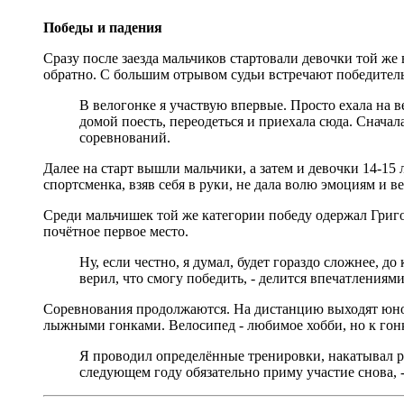
Победы и падения
Сразу после заезда мальчиков стартовали девочки той ж
обратно. С большим отрывом судьи встречают победитель
В велогонке я участвую впервые. Просто ехала на в
домой поесть, переодеться и приехала сюда. Сначала
соревнований.
Далее на старт вышли мальчики, а затем и девочки 14-15 
спортсменка, взяв себя в руки, не дала волю эмоциям и в
Среди мальчишек той же категории победу одержал Григор
почётное первое место.
Ну, если честно, я думал, будет гораздо сложнее, до
верил, что смогу победить, - делится впечатлениям
Соревнования продолжаются. На дистанцию выходят юнош
лыжными гонками. Велосипед - любимое хобби, но к гонк
Я проводил определённые тренировки, накатывал ра
следующем году обязательно приму участие снова, -