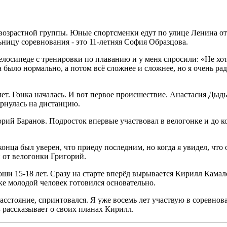
е возрастной группы. Юные спортсменки едут по улице Ленина от
ницу соревнования - это 11-летняя София Образцова.
елосипеде с тренировки по плаванию и у меня спросили: «Не хот
 было нормально, а потом всё сложнее и сложнее, но я очень рад
лет. Гонка началась. И вот первое происшествие. Анастасия Дыд
ернулась на дистанцию.
ий Баранов. Подросток впервые участвовал в велогонке и до кон
 конца был уверен, что приеду последним, но когда я увидел, что
и от велогонки Григорий.
и 15-18 лет. Сразу на старте вперёд вырывается Кирилл Камал
е молодой человек готовился основательно.
сстояние, спринтовался. Я уже восемь лет участвую в соревнов
 рассказывает о своих планах Кирилл.