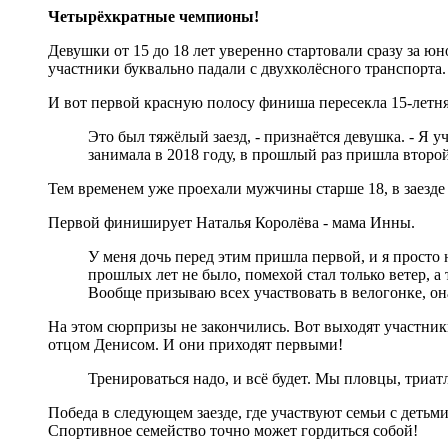
Четырёхкратные чемпионы!
Девушки от 15 до 18 лет уверенно стартовали сразу за ю
участники буквально падали с двухколёсного транспорта.
И вот первой красную полосу финиша пересекла 15-летн
Это был тяжёлый заезд, - признаётся девушка. - Я у
занимала в 2018 году, в прошлый раз пришла второй,
Тем временем уже проехали мужчины старше 18, в заезде 
Первой финиширует Наталья Королёва - мама Инны.
У меня дочь перед этим пришла первой, и я просто 
прошлых лет не было, помехой стал только ветер, а 
Вообще призываю всех участвовать в велогонке, она
На этом сюрпризы не закончились. Вот выходят участники
отцом Денисом. И они приходят первыми!
Тренироваться надо, и всё будет. Мы пловцы, триат
Победа в следующем заезде, где участвуют семьи с детьм
Спортивное семейство точно может гордиться собой!