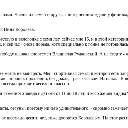
ношами. Члены их семей и друзья с нетерпением ждали у финиша,
яя Инна Королёва.
частвую в велогонке с семи лет, сейчас мне 15, и в этой катего
 и сейчас - снова победа, хотя специально к гонке не готовилась
победу вырвал спортсмен Владислав Рудковский. А на старте - 
не могла не выиграть. Мы - спортивная семья, в которой есть з
так - хорошо, прохладно, без дождя, - рассказывает Наталья. - Я
 всегда проходит весело и классно.
 семейного заезда с детьми от 11 до 18 лет, и кого же мы видим
леты, бегуны, поэтому ничего удивительного, - скромно замечает
и от шести до десяти лет, тоже достаётся Королёвым. На этот ра