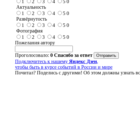
1
2
3
4
5
0
Актуальность
1
2
3
4
5
0
Развёрнутость
1
2
3
4
5
0
Фотография
1
2
3
4
5
0
Пожелания автору
Проголосовало:
0
Спасибо за ответ
Подключитесь к нашему
Яндекс Дзен
,
чтобы быть в курсе событий в России и мире
Почитал? Поделись с другими! Об этом должны узнать вс