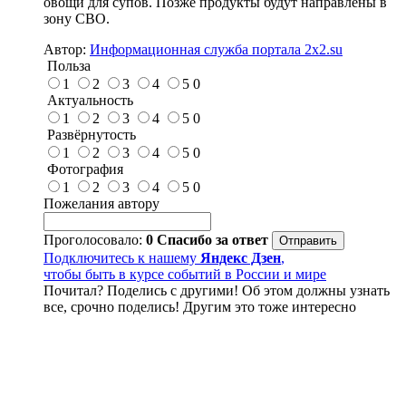
овощи для супов. Позже продукты будут направлены в
зону СВО.
Автор:
Информационная служба портала 2x2.su
Польза
1
2
3
4
5
0
Актуальность
1
2
3
4
5
0
Развёрнутость
1
2
3
4
5
0
Фотография
1
2
3
4
5
0
Пожелания автору
Проголосовало:
0
Спасибо за ответ
Подключитесь к нашему
Яндекс Дзен
,
чтобы быть в курсе событий в России и мире
Почитал? Поделись с другими! Об этом должны узнать
все, срочно поделись! Другим это тоже интересно