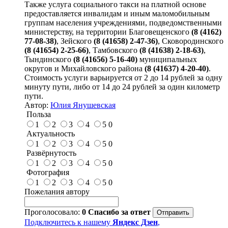
Также услуга социального такси на платной основе
предоставляется инвалидам и иным маломобильным
группам населения учреждениями, подведомственными
министерству, на территории Благовещенского
(8 (4162)
77-08-38)
, Зейского
(8 (41658) 2-47-36)
, Сковородинского
(8 (41654) 2-25-66)
, Тамбовского
(8 (41638) 2-18-63)
,
Тындинского
(8 (41656) 5-16-40)
муниципальных
округов и Михайловского района
(8 (41637) 4-20-40)
.
Стоимость услуги варьируется от 2 до 14 рублей за одну
минуту пути, либо от 14 до 24 рублей за один километр
пути.
Автор:
Юлия Янушевская
Польза
1
2
3
4
5
0
Актуальность
1
2
3
4
5
0
Развёрнутость
1
2
3
4
5
0
Фотография
1
2
3
4
5
0
Пожелания автору
Проголосовало:
0
Спасибо за ответ
Подключитесь к нашему
Яндекс Дзен
,