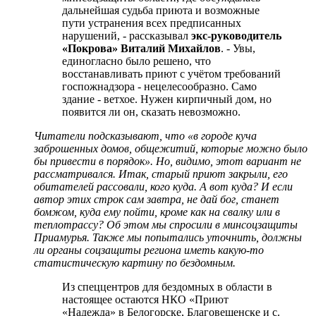
дальнейшая судьба приюта и возможные
пути устранения всех предписанных
нарушений, - рассказывал
экс-руководитель
«Покрова» Виталий Михайлов
. - Увы,
единогласно было решено, что
восстанавливать приют с учётом требований
госпожнадзора - нецелесообразно. Само
здание - ветхое. Нужен кирпичный дом, но
появится ли он, сказать невозможно.
Читатели подсказывают, что «в городе куча
заброшенных домов, общежитий, которые можно было
бы привести в порядок». Но, видимо, этот вариант не
рассматривался. Итак, старый приют закрыли, его
обитателей рассовали, кого куда. А вот куда? И если
автор этих строк сам завтра, не дай бог, станет
бомжом, куда ему пойти, кроме как на свалку или в
теплотрассу? Об этом мы спросили в минсоцзащиты
Приамурья. Также мы попытались уточнить, должны
ли органы соцзащиты региона иметь какую-то
статистическую картину по бездомным.
Из спеццентров для бездомных в области в
настоящее остаются НКО «Приют
«Надежда» в Белогорске, Благовещенске и с.