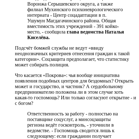
Воронжа Серышевского округа, а также
филиал Мухинского психоневрологического
интерната - Центр соцадаптации в п.
Ушумун Магдагачинского района. Общая
вместимость этих учреждений - 391 койко-
место, - сообщила
глава ведомства Наталья
Киселёва.
Подсчёт бомжей службы не ведут «ввиду
неоднозначных критериев отнесения граждан к такой
категории». Соцзащита предполагает, что статистику
может собирать полиция.
Что касается «Покрова»: чья вообще инициатива
появления подобных центров для бездомных? Открыть
может и государство, и частник? А сердобольному
предпринимателю положена ли в этом случае хоть
какая-то госпомощь? Или только согласуют открытие - и
с богом?
Ответственность за работу - полностью на
поставщике соцуслуг, а минсоцзащиты
региона ведёт госконтроль, - уточнили в
ведомстве. - Госпомощь сводится лишь к
следующему: если гражданин получает