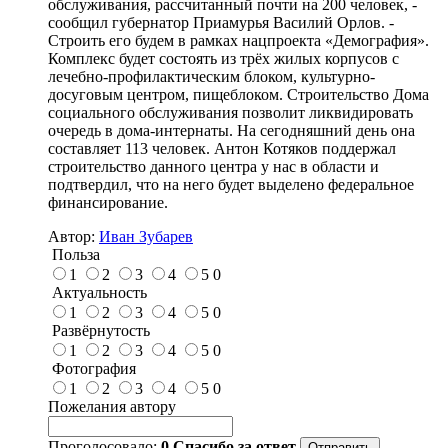
обслуживания, рассчитанный почти на 200 человек, -
сообщил губернатор Приамурья Василий Орлов. -
Строить его будем в рамках нацпроекта «Демография».
Комплекс будет состоять из трёх жилых корпусов с
лечебно-профилактическим блоком, культурно-
досуговым центром, пищеблоком. Строительство Дома
социального обслуживания позволит ликвидировать
очередь в дома-интернаты. На сегодняшний день она
составляет 113 человек. Антон Котяков поддержал
строительство данного центра у нас в области и
подтвердил, что на него будет выделено федеральное
финансирование.
Автор:
Иван Зубарев
Польза
1
2
3
4
5
0
Актуальность
1
2
3
4
5
0
Развёрнутость
1
2
3
4
5
0
Фотография
1
2
3
4
5
0
Пожелания автору
Проголосовало:
0
Спасибо за ответ