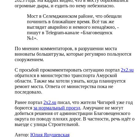
2023 года. На кадрах видно, что в мосту образовались
огромные дыры, и ездить по нему небезопасно.
Мост в Селемджинском районе, что обещали
починить в ближайшее время. Всё так же
выглядит аварийно и немного ненадёжно, -
пишут в Telegram-канале «Благовещенск
№1».
По мнению комментаторов, в разрушении моста
виноваты большегрузы, которые регулярно пользуются
сооружением.
С просьбой прокомментировать ситуацию портал
2x2.su
обратился в министерство транспорта Амурской
области. Также мы хотели узнать, когда планируется
ремонт моста. Ответа от министерства пока не
последовало.
Ранее портал
2x2.su
писал, что жители Чигирей уже год
борются
за нормальный проезд
. Амурчане не могут
добиться решения от администрации Благовещенского
округа по поводу плохих дорог. В частности, речь идёт о
выезде с улицы Строительной.
Автор:
Юлия Янушевская