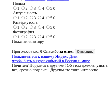
Польза
1
2
3
4
5
0
Актуальность
1
2
3
4
5
0
Развёрнутость
1
2
3
4
5
0
Фотография
1
2
3
4
5
0
Пожелания автору
Проголосовало:
0
Спасибо за ответ
Подключитесь к нашему
Яндекс Дзен
,
чтобы быть в курсе событий в России и мире
Почитал? Поделись с другими! Об этом должны узнать
все, срочно поделись! Другим это тоже интересно