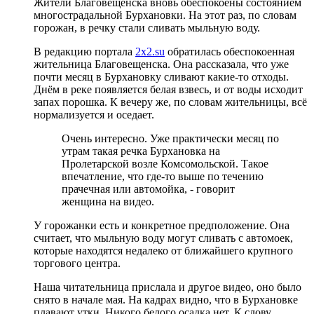
Жители Благовещенска вновь обеспокоены состоянием
многострадальной Бурхановки. На этот раз, по словам
горожан, в речку стали сливать мыльную воду.
В редакцию портала
2х2.su
обратилась обеспокоенная
жительница Благовещенска. Она рассказала, что уже
почти месяц в Бурхановку сливают какие-то отходы.
Днём в реке появляется белая взвесь, и от воды исходит
запах порошка. К вечеру же, по словам жительницы, всё
нормализуется и оседает.
Очень интересно. Уже практически месяц по
утрам такая речка Бурхановка на
Пролетарской возле Комсомольской. Такое
впечатление, что где-то выше по течению
прачечная или автомойка, - говорит
женщина на видео.
У горожанки есть и конкретное предположение. Она
считает, что мыльную воду могут сливать с автомоек,
которые находятся недалеко от ближайшего крупного
торгового центра.
Наша читательница прислала и другое видео, оно было
снято в начале мая. На кадрах видно, что в Бурхановке
плавают утки. Никого белого осадка нет. К слову,