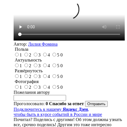
Автор:
Лилия Фомина
Польза
1
2
3
4
5
0
Актуальность
1
2
3
4
5
0
Развёрнутость
1
2
3
4
5
0
Фотография
1
2
3
4
5
0
Пожелания автору
Проголосовало:
0
Спасибо за ответ
Подключитесь к нашему
Яндекс Дзен
,
чтобы быть в курсе событий в России и мире
Почитал? Поделись с другими! Об этом должны узнать
все, срочно поделись! Другим это тоже интересно