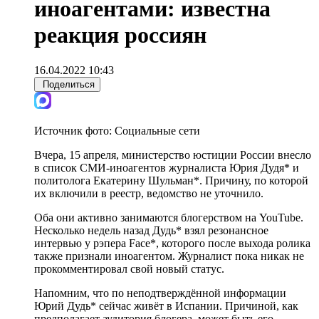
иноагентами: известна
реакция россиян
16.04.2022 10:43
Поделиться
Источник фото:
Социальные сети
Вчера, 15 апреля, министерство юстиции России внесло
в список СМИ-иноагентов журналиста Юрия Дудя* и
политолога Екатерину Шульман*. Причину, по которой
их включили в реестр, ведомство не уточнило.
Оба они активно занимаются блогерством на YouTube.
Несколько недель назад Дудь* взял резонансное
интервью у рэпера Face*, которого после выхода ролика
также признали иноагентом. Журналист пока никак не
прокомментировал свой новый статус.
Напомним, что по неподтверждённой информации
Юрий Дудь* сейчас живёт в Испании. Причиной, как
предполагает аудитория блогера, может быть его