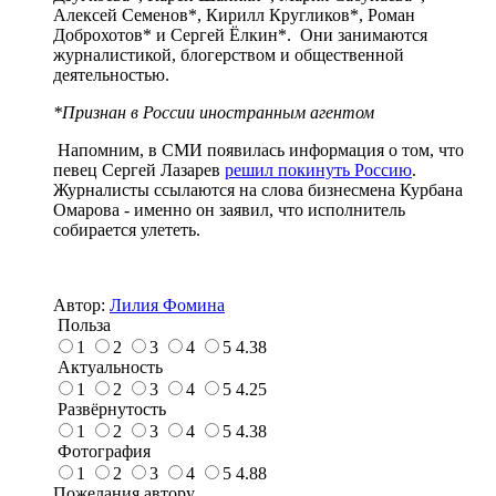
Алексей Семенов*, Кирилл Кругликов*, Роман
Доброхотов* и Сергей Ёлкин*. Они занимаются
журналистикой, блогерством и общественной
деятельностью.
*Признан в России иностранным агентом
Напомним, в СМИ появилась информация о том, что
певец Сергей Лазарев
решил покинуть Россию
.
Журналисты ссылаются на слова бизнесмена Курбана
Омарова - именно он заявил, что исполнитель
собирается улететь.
Автор:
Лилия Фомина
Польза
1
2
3
4
5
4.38
Актуальность
1
2
3
4
5
4.25
Развёрнутость
1
2
3
4
5
4.38
Фотография
1
2
3
4
5
4.88
Пожелания автору