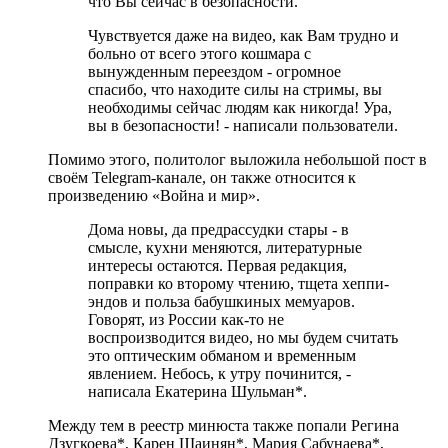
что Вы сейчас в безопасности.
Чувствуется даже на видео, как Вам трудно и
больно от всего этого кошмара с
вынужденным переездом - огромное
спасибо, что находите силы на стримы, вы
необходимы сейчас людям как никогда! Ура,
вы в безопасности! - написали пользователи.
Помимо этого, политолог выложила небольшой пост в
своём Telegram-канале, он также относится к
произведению «Война и мир».
Дома новы, да предрассудки стары - в
смысле, кухни меняются, литературные
интересы остаются. Первая редакция,
поправки ко второму чтению, тщета хеппи-
эндов и польза бабушкиных мемуаров.
Говорят, из России как-то не
воспроизводится видео, но мы будем считать
это оптическим обманом и временным
явлением. Небось, к утру починится, -
написала Екатерина Шульман*.
Между тем в реестр минюста также попали Регина
Дзугкоева*, Карен Шаинян*, Мария Сабунаева*,