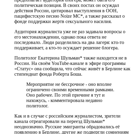
политическая позиция. В своих постах он осуждал
действия России, цитировал выступления в ООН,
пацифистскую песню Noize MC*, а также рассказал о
фонде поддержки жертв сексуального насилия.
Аудитория журналиста уже не раз задавала вопросы о
его местонахождении, однако пока ответа не
последовало. Люди разделились на два лагеря: кто-то
поддерживает, а кто-то осуждает решение блогера.
Политолог Екатерина Шульман* также находится не в
России. На своём YouTube-канале в эфире программы
«Статус» она сообщила, что сейчас живёт в Берлине как
стипендиат фонда Роберта Боша.
Мероприятие не бессрочное - оно вполне
ограничено своими временными рамками.
Оно рабочее. По этой причине я тут и
нахожусь, - комментировала недавно
политолог.
Как и в случае с российским журналистом, зрители
канала отреагировали на переезд Шульман*
неоднозначно. Русские эмигранты обрадовались её
появлению в Берлине, другие же подвергли сомнениям