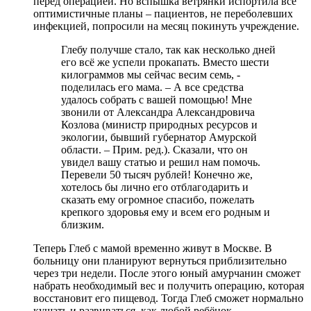
перед операцией. Но вспышка ветрянки испортила все
оптимистичные планы – пациентов, не переболевших
инфекцией, попросили на месяц покинуть учреждение.
Глебу получше стало, так как несколько дней
его всё же успели прокапать. Вместо шести
килограммов мы сейчас весим семь, -
поделилась его мама. – А все средства
удалось собрать с вашей помощью! Мне
звонили от Александра Александровича
Козлова (министр природных ресурсов и
экологии, бывший губернатор Амурской
области. – Прим. ред.). Сказали, что он
увидел вашу статью и решил нам помочь.
Перевели 50 тысяч рублей! Конечно же,
хотелось бы лично его отблагодарить и
сказать ему огромное спасибо, пожелать
крепкого здоровья ему и всем его родным и
близким.
Теперь Глеб с мамой временно живут в Москве. В
больницу они планируют вернуться приблизительно
через три недели. После этого юный амурчанин сможет
набрать необходимый вес и получить операцию, которая
восстановит его пищевод. Тогда Глеб сможет нормально
кушать и развиваться, как любой ребёнок.