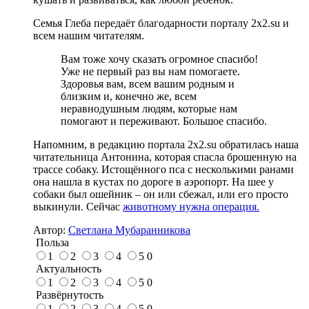
Семья Глеба передаёт благодарности порталу 2x2.su и
всем нашим читателям.
Вам тоже хочу сказать огромное спасибо!
Уже не первый раз вы нам помогаете.
Здоровья вам, всем вашим родным и
близким и, конечно же, всем
неравнодушным людям, которые нам
помогают и переживают. Большое спасибо.
Напомним, в редакцию портала 2x2.su обратилась наша
читательница Антонина, которая спасла брошенную на
трассе собаку. Истощённого пса с несколькими ранами
она нашла в кустах по дороге в аэропорт. На шее у
собаки был ошейник – он или сбежал, или его просто
выкинули. Сейчас
животному нужна операция.
Автор:
Светлана Мубаранникова
Польза
1
2
3
4
5
0
Актуальность
1
2
3
4
5
0
Развёрнутость
1
2
3
4
5
0