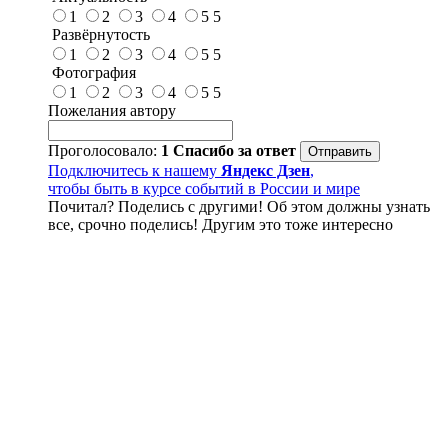
1
2
3
4
5
5
Развёрнутость
1
2
3
4
5
5
Фотография
1
2
3
4
5
5
Пожелания автору
Проголосовало:
1
Спасибо за ответ
Подключитесь к нашему
Яндекс Дзен
,
чтобы быть в курсе событий в России и мире
Почитал? Поделись с другими! Об этом должны узнать
все, срочно поделись! Другим это тоже интересно