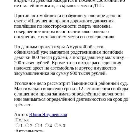
видел, что девочка находится в тяжёлом состоянии, но
не стал ей помогать, а скрылся с места ДТП.
Против автомобилиста возбудили уголовное дело по
статье «Нарушение правил дорожного движения,
повлёкшее по неосторожности смерть человека,
совершённое лицом в состоянии алкогольного
опьянения, с оставлением места его совершения».
По данным прокуратуры Амурской области,
обвиняемый уже выплатил родственникам погибшей
девочки 800 тысяч рублей, а пострадавшему мальчику –
200 тысяч рублей. Кроме этого в ходе расследования
наложен арест на автомобиль и другое имущество
злоумышленника на сумму 900 тысяч рублей.
Уголовное дело рассмотрит Тындинский районный суд.
Максимально водителю грозит 12 лет лишения свободы
с лишением права занимать определённые должности
или заниматься определённой деятельностью на срок до
трёх лет.
Автор:
Юлия Янушевская
Польза
1
2
3
4
5
0
Актуальность