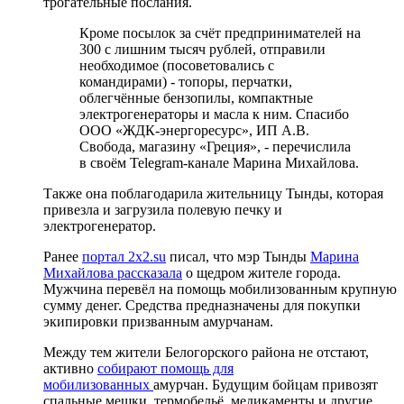
трогательные послания.
Кроме посылок за счёт предпринимателей на
300 с лишним тысяч рублей, отправили
необходимое (посоветовались с
командирами) - топоры, перчатки,
облегчённые бензопилы, компактные
электрогенераторы и масла к ним. Спасибо
ООО «ЖДК-энергоресурс», ИП А.В.
Свобода, магазину «Греция», - перечислила
в своём Telegram-канале Марина Михайлова.
Также она поблагодарила жительницу Тынды, которая
привезла и загрузила полевую печку и
электрогенератор.
Ранее
портал 2x2.su
писал, что мэр Тынды
Марина
Михайлова рассказала
о щедром жителе города.
Мужчина перевёл на помощь мобилизованным крупную
сумму денег. Средства предназначены для покупки
экипировки призванным амурчанам.
Между тем жители Белогорского района не отстают,
активно
собирают помощь для
мобилизованных
амурчан. Будущим бойцам привозят
спальные мешки, термобельё, медикаменты и другие