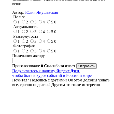
вещи.
Автор:
Юлия Янушевская
Польза
1
2
3
4
5
0
Актуальность
1
2
3
4
5
0
Развёрнутость
1
2
3
4
5
0
Фотография
1
2
3
4
5
0
Пожелания автору
Проголосовало:
0
Спасибо за ответ
Подключитесь к нашему
Яндекс Дзен
,
чтобы быть в курсе событий в России и мире
Почитал? Поделись с другими! Об этом должны узнать
все, срочно поделись! Другим это тоже интересно