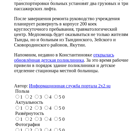
транспортировки больных установят два грузовых и три
пассажирских лифта.
После завершения ремонта руководство учреждения
планирует развернуть в корпусе 200 коек
круглосуточного пребывания, травматологический
центр. Медпомощь будет оказываться не только жителям
Тынды, но и больным из Тындинского, Зейского и
Сковородинского районов, Якутии.
Напомним, недавно в Константиновке
открылась
обновлённая детская поликлиника
. За это время рабочие
привели в порядок здание поликлиники и детское
отделение стационара местной больницы.
Автор:
Информационная служба портала 2x2.su
Польза
1
2
3
4
5
0
Актуальность
1
2
3
4
5
0
Развёрнутость
1
2
3
4
5
0
Фотография
1
2
3
4
5
0