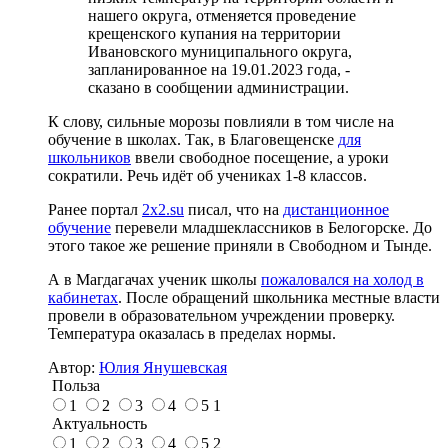
нашего округа, отменяется проведение
крещенского купания на территории
Ивановского муниципального округа,
запланированное на 19.01.2023 года, -
сказано в сообщении администрации.
К слову, сильные морозы повлияли в том числе на
обучение в школах. Так, в Благовещенске
для
школьников
ввели свободное посещение, а уроки
сократили. Речь идёт об учениках 1-8 классов.
Ранее портал
2x2.su
писал, что на
дистанционное
обучение
перевели младшеклассников в Белогорске. До
этого такое же решение приняли в Свободном и Тынде.
А в Магдагачах ученик школы
пожаловался на холод в
кабинетах
. После обращений школьника местные власти
провели в образовательном учреждении проверку.
Температура оказалась в пределах нормы.
Автор:
Юлия Янушевская
Польза
1
2
3
4
5
1
Актуальность
1
2
3
4
5
2