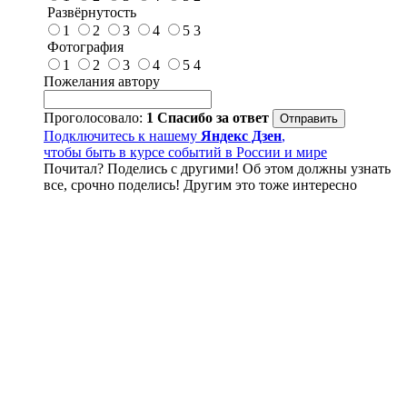
Развёрнутость
1
2
3
4
5
3
Фотография
1
2
3
4
5
4
Пожелания автору
Проголосовало:
1
Спасибо за ответ
Подключитесь к нашему
Яндекс Дзен
,
чтобы быть в курсе событий в России и мире
Почитал? Поделись с другими! Об этом должны узнать
все, срочно поделись! Другим это тоже интересно