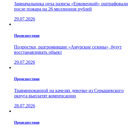
Замначальника цеха разреза «Ерковецкий» оштрафовали
после пожара на 26 миллионов рублей
29.07.2026
Проиcшествия
Подростки, разгромившие «Амурские сезоны», будут
восстанавливать объект
29.07.2026
Проиcшествия
Травмированной на качелях девочке из Серышевского
округа выплатят компенсацию
28.07.2026
Проиcшествия