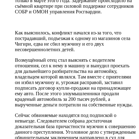
только в марте этого года. Задержание происходило на
съёмной квартире при силовой поддержке сотрудников
СОБР и ОМОН управления Росгвардии.
Как выяснилось, конфликт начался из-за того, что
пострадавший, подъезжая к одному из магазинов села
Чигири, едва не сбил мужчину и его двух
несовершеннолетних детей.
Возмущённый отец стал выяснять с водителем
отношения, сел к нему в машину и вынудил проехать
для дальнейшего разбирательства на автомойку,
владельцем которой являлся. Там вместе с приятелями
он избил мужчину и, угрожая расправой, заставил
подписать договор купли-продажи на принадлежащее
ему авто. После этого злоумышленники продали
краденый автомобиль за 200 тысяч рублей, а
вырученные деньги потратили на собственные нужды.
Сейчас обвиняемые находятся под подпиской о
невыезде. Следователем собрана достаточная
доказательная база причастности мужчин к совершению
данного преступления. Уголовное дело с утвержденным
обвинительным заключением направлено в суд для