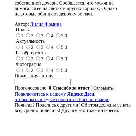
собственной дочери. Сообщается, что мужчина
домогался её на слётах в других городах. Однако
некоторые обвиняют девочку во лжи.
Автор:
Лилия Фомина
Польза
1
2
3
4
5
0
Актуальность
1
2
3
4
5
0
Развёрнутость
1
2
3
4
5
0
Фотография
1
2
3
4
5
0
Пожелания автору
Проголосовало:
0
Спасибо за ответ
Подключитесь к нашему
Яндекс Дзен
,
чтобы быть в курсе событий в России и мире
Почитал? Поделись с другими! Об этом должны узнать
все, срочно поделись! Другим это тоже интересно