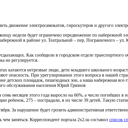
ть движение электросамокатов, гироскутеров и другого электро
 концу недели будет ограничено передвижение по набережной эле
 набережной в районе ул. Театральной – пер. Пограничного – ул
отдыхающих. Как сообщили в городском отделе транспортного о
ка не регулируется.
атах катаются нетрезвые люди, дети младшего школьного возрас
яют опасность. При урегулировании этого вопроса в нашей стран
не детских площадок, пешеходных зон, а наша набережная все-т
ного обслуживания населения Юрий Грязнов
 семь месяцев этого года выросло на 66%, а число погибших в н
дин ребенок, 275 – пострадали, в их числе 39 детей. Такую ста
тября. За нарушение будет грозить административная ответствен
 чем заняться. Корреспондент портала 2x2.su составил
список с