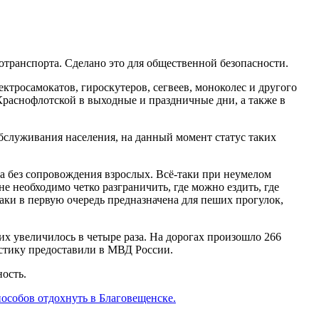
транспорта. Сделано это для общественной безопасности.
ктросамокатов, гироскутеров, сегвеев, моноколес и другого
. Краснофлотской в выходные и праздничные дни, а также в
бслуживания населения, на данный момент статус таких
та без сопровождения взрослых. Всё-таки при неумелом
е необходимо четко разграничить, где можно ездить, где
аки в первую очередь предназначена для пеших прогулок,
их увеличилось в четыре раза. На дорогах произошло 266
тистику предоставили в МВД России.
ность.
пособов отдохнуть в Благовещенске.