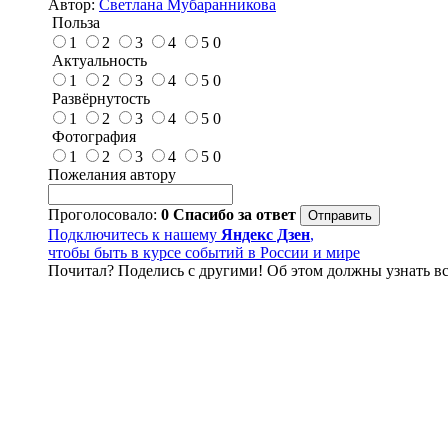
Автор:
Светлана Мубаранникова
Польза
1
2
3
4
5
0
Актуальность
1
2
3
4
5
0
Развёрнутость
1
2
3
4
5
0
Фотография
1
2
3
4
5
0
Пожелания автору
Проголосовало:
0
Спасибо за ответ
Подключитесь к нашему
Яндекс Дзен
,
чтобы быть в курсе событий в России и мире
Почитал? Поделись с другими! Об этом должны узнать вс