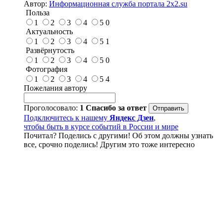
Автор:
Информационная служба портала 2x2.su
Польза
1
2
3
4
5
0
Актуальность
1
2
3
4
5
1
Развёрнутость
1
2
3
4
5
0
Фотография
1
2
3
4
5
4
Пожелания автору
Проголосовало:
1
Спасибо за ответ
Подключитесь к нашему
Яндекс Дзен
,
чтобы быть в курсе событий в России и мире
Почитал? Поделись с другими! Об этом должны узнать
все, срочно поделись! Другим это тоже интересно