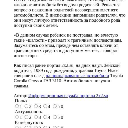
ключи от автомобиля без ведома родителей. Решается
вопрос о наказании родителей несовершеннолетнего
автомобилиста. В инспекции напомнили родителям, что
они несут личную ответственность за подобного рода
поступки своих детей.
«В данном случае ребенок не пострадал, но зачастую
такие «шалости» приводят к трагичным последствиям.
Задумайтесь об этом, прежде чем оставлять ключи от
транспортных средств в доступном месте», - говорят
инспекторы.
Как писал ранее портал 2х2.su, на днях на ул. Зейской
водитель, 1989 года рождения, управляя Toyota Hiace
совершил наезд
на припаркованные автомобили
Toyota
Corolla Cross и ГАЗ 3110. Автомобилист получил
травмы.
Автор:
Информационная служба портала 2x2.su
Польза
1
2
3
4
5
0
Актуальность
1
2
3
4
5
0
Развёрнутость