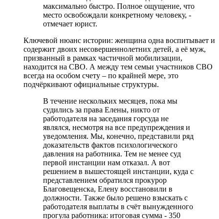
максимально быстро. Полное ощущение, что
место освобождали конкретному человеку, -
отмечает юрист.
Ключевой нюанс истории: женщина одна воспитывает и
содержит двоих несовершеннолетних детей, а её муж,
призванный в рамках частичной мобилизации,
находится на СВО. А между тем семьи участников СВО
всегда на особом счету – по крайней мере, это
подчёркивают официальные структуры.
В течение нескольких месяцев, пока мы
судились за права Елены, никто от
работодателя на заседания горсуда не
являлся, несмотря на все предупреждения и
уведомления. Мы, конечно, представили ряд
доказательств фактов психологического
давления на работника. Тем не менее суд
первой инстанции нам отказал. А вот
решением в вышестоящей инстанции, куда с
представлением обратился прокурор
Благовещенска, Елену восстановили в
должности. Также было решено взыскать с
работодателя выплаты в счёт вынужденного
прогула работника: итоговая сумма - 350