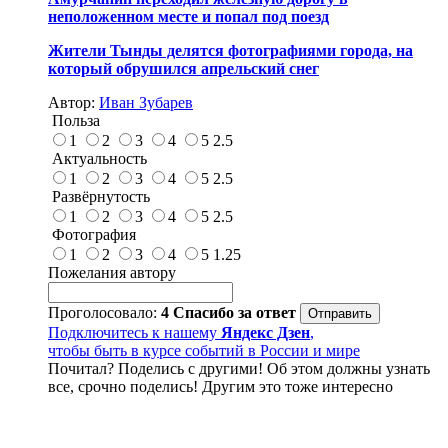
неположенном месте и попал под поезд
Жители Тынды делятся фотографиями города, на
который обрушился апрельский снег
Автор:
Иван Зубарев
Польза
1
2
3
4
5
2.5
Актуальность
1
2
3
4
5
2.5
Развёрнутость
1
2
3
4
5
2.5
Фотография
1
2
3
4
5
1.25
Пожелания автору
Проголосовало:
4
Спасибо за ответ
Подключитесь к нашему
Яндекс Дзен
,
чтобы быть в курсе событий в России и мире
Почитал? Поделись с другими! Об этом должны узнать
все, срочно поделись! Другим это тоже интересно