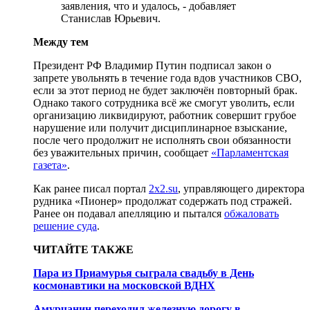
заявления, что и удалось, - добавляет
Станислав Юрьевич.
Между тем
Президент РФ Владимир Путин подписал закон о
запрете увольнять в течение года вдов участников СВО,
если за этот период не будет заключён повторный брак.
Однако такого сотрудника всё же смогут уволить, если
организацию ликвидируют, работник совершит грубое
нарушение или получит дисциплинарное взыскание,
после чего продолжит не исполнять свои обязанности
без уважительных причин, сообщает
«Парламентская
газета»
.
Как ранее писал портал
2х2.su
, управляющего директора
рудника «Пионер» продолжат содержать под стражей.
Ранее он подавал апелляцию и пытался
обжаловать
решение суда
.
ЧИТАЙТЕ ТАКЖЕ
Пара из Приамурья сыграла свадьбу в День
космонавтики на московской ВДНХ
Амурчанин переходил железную дорогу в