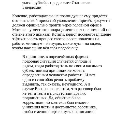
тысяч рублей, - продолжает Станислав
Заверюхин.
Конечно, работодателю не позавидуешь: ему придётся
отменить свой приказ об увольнении, причём документ
должен официально пройти через головной офис в
Москве – у местного подразделения нет полномочий по
отмене этого приказа. Кстати, юрист посоветовал Елене
зафиксировать процесс своего восстановления на
работе: минимум – на аудио, максимум – на видео,
чтобы начальник вёл себя подобающе.
В принципе, в определённых фирмах
подобная ситуация случается сплошь и
рядом, когда работодатель по своим каким-то
субъективным причинам не хочет с
определённым человеком работать. И вот
один из способов решить проблему –
выдавить, так сказать, неугодного. А в
случае Елены нюанс в том, что разговор был
не тет-а-тет, а в присутствии других
подчинённых. Да, общение было
корректным, но контекст был некоего
унижения чести и достоинства работника,
чтобы именно подтолкнуть к написанию