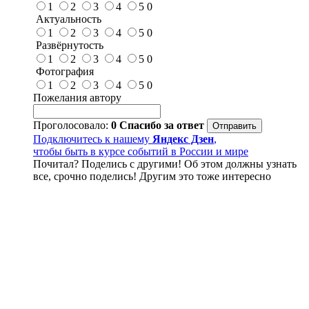
1
2
3
4
5
0
Актуальность
1
2
3
4
5
0
Развёрнутость
1
2
3
4
5
0
Фотография
1
2
3
4
5
0
Пожелания автору
Проголосовало:
0
Спасибо за ответ
Подключитесь к нашему
Яндекс Дзен
,
чтобы быть в курсе событий в России и мире
Почитал? Поделись с другими! Об этом должны узнать
все, срочно поделись! Другим это тоже интересно