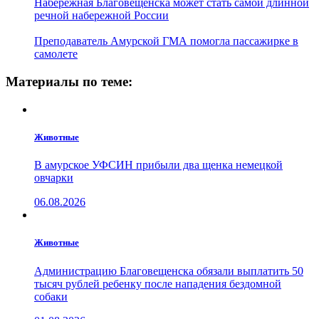
Набережная Благовещенска может стать самой длинной
речной набережной России
Преподаватель Амурской ГМА помогла пассажирке в
самолете
Материалы по теме:
Животные
В амурское УФСИН прибыли два щенка немецкой
овчарки
06.08.2026
Животные
Администрацию Благовещенска обязали выплатить 50
тысяч рублей ребенку после нападения бездомной
собаки