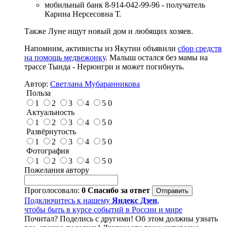
мобильный банк 8-914-042-99-96 - получатель
Карина Нерсесовна Т.
Также Луне ищут новый дом и любящих хозяев.
Напомним, активисты из Якутии объявили
сбор средств
на помощь медвежонку
. Малыш остался без мамы на
трассе Тында - Нерюнгри и может погибнуть.
Автор:
Светлана Мубаранникова
Польза
1
2
3
4
5
0
Актуальность
1
2
3
4
5
0
Развёрнутость
1
2
3
4
5
0
Фотография
1
2
3
4
5
0
Пожелания автору
Проголосовало:
0
Спасибо за ответ
Подключитесь к нашему
Яндекс Дзен
,
чтобы быть в курсе событий в России и мире
Почитал? Поделись с другими! Об этом должны узнать