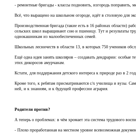
- ремонтные бригады - классы подновить, изгородь поправить, м
Всё, что выращено на школьном огороде, идёт в столовую для э
Производственная бригада (такие есть в 16 районах области) рабо
сельских школ выращивают сою и пшеницу. Тут и результаты труд
однокашникам из малообеспеченных семей.
Школьных лесничеств в области 13, в которых 750 учеников обслу
Ещё одна идея занять школяров – создавать дендрарии: особые т
этих дикоросов амурчанам.
Кстати, для поддержания детского интереса к природе раз в 2 го
Кроме того, к ребятам присматриваются с/х училища и вузы. Сам
ней, и к знаниям, и к будущей профессии агрария.
Родители против?
А теперь о проблемах: в чём хромает эта система трудового восп
- Плохо проработанная на местном уровне всевозможная докуме