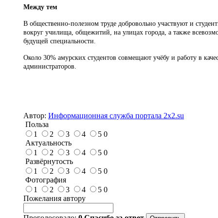
Между тем
В общественно-полезном труде добровольно участвуют и студент
вокруг училища, общежитий, на улицах города, а также всевозм
будущей специальности.
Около 30% амурских студентов совмещают учёбу и работу в качес
администраторов.
Автор:
Информационная служба портала 2x2.su
Польза
1
2
3
4
5
0
Актуальность
1
2
3
4
5
0
Развёрнутость
1
2
3
4
5
0
Фотография
1
2
3
4
5
0
Пожелания автору
Проголосовало:
0
Спасибо за ответ