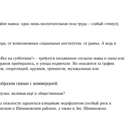
не важна: одна лишь воспитательная сила труда – слабый стимул);
ира, от всевозможных социальных институтов, от рынка. А ведь в
Все на субботник!» - требуется письменное согласие мамы и папы или
еранов прибирались, и улицы подметали. Но опасаются за график
сов, спортсекций, кружков, тренингов, музыкальных или
бразом связан с коммерцией.
агрузки, включая ещё и общественные?
з-за опасности заразиться клещевым энцефалитом (особый риск в
нском и Шимановском районах, а также в Зее, Шимановске,