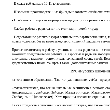
- В сёлах всё меньше 10-11-классников;
- Школьные производственные бригады плоховато снабжены техни
- Проблемы с продажей выращенной продукции (а рыночная соста
- Слабая работа с родителями по мотивации детей к труду;
- Недостаточное развитие форм социального партнёрства школ, к
новых условиях без взаимовыгодных отношений школа не выжив
Причём несистемную работу с учениками и их родителями в мино
законных представителей ребёнка. А взрослые и рады бы посодей
школьных, а главное - дополнительных занятий своих детей. Вед
художественных школ. Уж время такое: дополнительные занятия 
19% амурских школьник
качественного образования. Так что, уж извините, учёба - прежд
Отмечается также, что тех же школьных лесничеств в регионе ста
Архаринском, Бурейском, Зейском, Магдагачинском, Мазановско
Свободном и Циолковском). Хотя причина несколько странная – 
Также трудность в участившихся лесных пожарах, что также опас