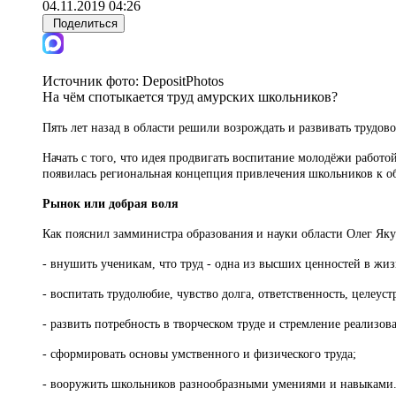
04.11.2019 04:26
Поделиться
Источник фото:
DepositPhotos
На чём спотыкается труд амурских школьников?
Пять лет назад в области решили возрождать и развивать трудов
Начать с того, что идея продвигать воспитание молодёжи работо
появилась региональная концепция привлечения школьников к о
Рынок или добрая воля
Как пояснил замминистра образования и науки области Олег Яку
- внушить ученикам, что труд - одна из высших ценностей в жиз
- воспитать трудолюбие, чувство долга, ответственность, целеус
- развить потребность в творческом труде и стремление реализов
- сформировать основы умственного и физического труда;
- вооружить школьников разнообразными умениями и навыками