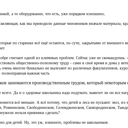
кой, а то оборудование, что есть, уже порядком изношено;
вляющая, как мы приводили данные чиновников вначале материала, край
оторые по старинке всё ещё остаются, по сути, закрытыми от внешнего м
ет.
бре считают одной из ключевых проблем. Сейчас уже не скомандуешь: «
ствовать общественно-полезному труду - сами в своё время и дома у вет
ь очень многие буквально не вылезают из различных факультативов, кур
- полноправная важная часть
ов занимаются производственным трудом, который некоторым о
е всего. Да и о здоровье школьника надо подумать: вывезет ли он все н
новится всё меньше. А всё потому, что детей в леса не пускают: мол, и
м, Ромненском, Свободненском, Селемджинском, Сковородинском, Тынди
неужели нельзя прививки сделать?
но для детей. Ну, это уж, извините, проблемы не школьников.