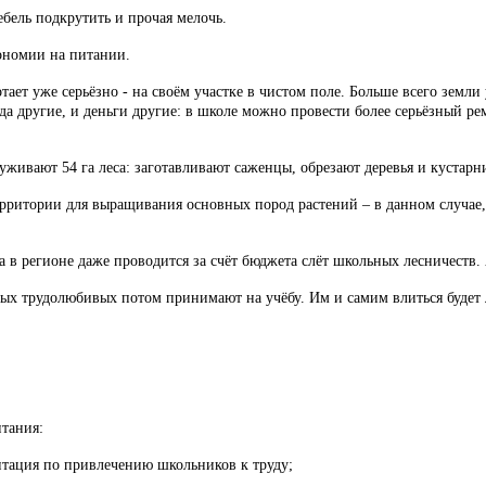
ебель подкрутить и прочая мелочь.
кономии на питании.
тает уже серьёзно - на своём участке в чистом поле. Больше всего земли 
а другие, и деньги другие: в школе можно провести более серьёзный ре
живают 54 га леса: заготавливают саженцы, обрезают деревья и кустарни
ерритории для выращивания основных пород растений – в данном случае,
да в регионе даже проводится за счёт бюджета слёт школьных лесничеств.
ых трудолюбивых потом принимают на учёбу. Им и самим влиться будет ле
итания:
нтация по привлечению школьников к труду;