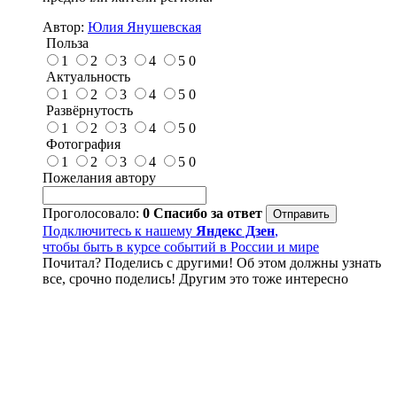
Автор:
Юлия Янушевская
Польза
1
2
3
4
5
0
Актуальность
1
2
3
4
5
0
Развёрнутость
1
2
3
4
5
0
Фотография
1
2
3
4
5
0
Пожелания автору
Проголосовало:
0
Спасибо за ответ
Подключитесь к нашему
Яндекс Дзен
,
чтобы быть в курсе событий в России и мире
Почитал? Поделись с другими! Об этом должны узнать
все, срочно поделись! Другим это тоже интересно