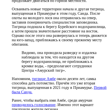
продолжает двигаться по горной местности.
Осваивать новые территории начала и другая тигрица,
выпущенная в Приамурье в этом году, Санда. После
охоты на молодого лося она отправилась на север,
заставив понервничать специалистов заповедника.
Тигрица подошла к берегу Бурейского водохранилища,
а затем прошла значительное расстояние на восток.
Однако после этого она развернулась и теперь движется
на юго-запад, приближаясь к своему прежнему месту
обитания.
Видимо, она проводила разведку и издалека
наблюдала за тем, что находится на другом
берегу водохранилища, не приближаясь к
кромке воды, - предполагают сотрудники
Центра «Амурский тигр».
Напомним,
тигрице Амбе
около десяти лет, самка
способна дать потомство. Причём это уже вторая
тигрица, выпущенная в 2021 году в Приамурье.
Первой
была Санда.
Ранее, чтобы выбрать имя Амбе, среди амурчан
проводилось голосование
. Именно этот вариант
предпочли жители региона.