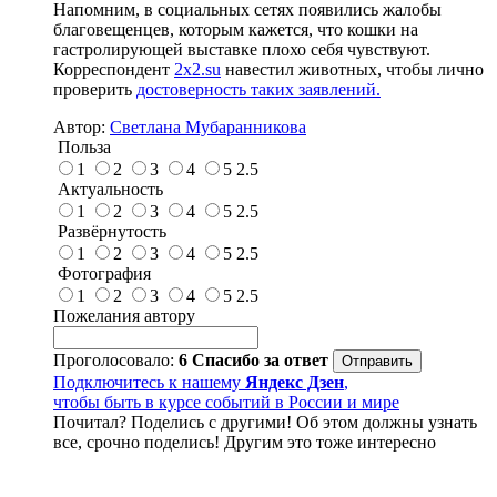
Напомним, в социальных сетях появились жалобы
благовещенцев, которым кажется, что кошки на
гастролирующей выставке плохо себя чувствуют.
Корреспондент
2x2.su
навестил животных, чтобы лично
проверить
достоверность таких заявлений.
Автор:
Светлана Мубаранникова
Польза
1
2
3
4
5
2.5
Актуальность
1
2
3
4
5
2.5
Развёрнутость
1
2
3
4
5
2.5
Фотография
1
2
3
4
5
2.5
Пожелания автору
Проголосовало:
6
Спасибо за ответ
Подключитесь к нашему
Яндекс Дзен
,
чтобы быть в курсе событий в России и мире
Почитал? Поделись с другими! Об этом должны узнать
все, срочно поделись! Другим это тоже интересно