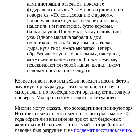
администрации отвечают: покажите
федеральный закон. А там про стерилизацию
говорится: «По согласованию с врачом».
Плюс маленьких щенков всех чипировали,
нацепили им гигантские, будто коровьи,
бирки на уши. Причём к самому основанию
уха. Одного малыша забрали в дом,
попытались снять бирку, там гигантская
дыра, куча гноя, ужасный запах. Теперь
обрабатывают уши. У остальных, наверное,
могут они вообще сгнить! Бирки тяжёлые,
перекрывают слуховой канал, щенки трясут
головами постоянно, чешутся.
Корреспондент портала 2x2.su передал видео и фото в
амурскую прокуратуру. Там сообщили, что изучат
материалы и по необходимости организуют выездную
проверку. Мы продолжим следить за ситуацией.
Многие могут сказать, что зоозащитники паникуют зря.
Но стоит отметить, что именно волонтёры в марте 2021
года обратили внимание на приют для бездомных
животных в Игнатьеве – тот самый, который после
паводка был разрушен и не
подлежит восстановлению.