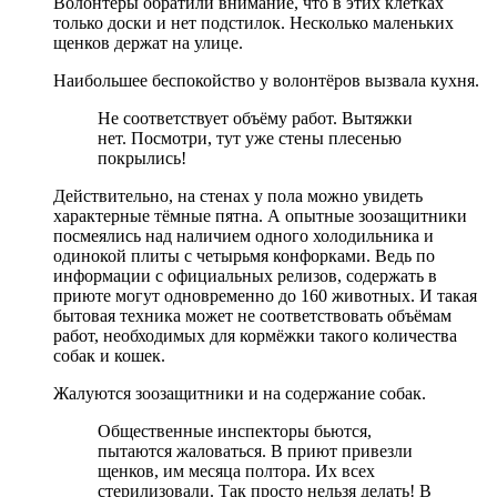
Волонтёры обратили внимание, что в этих клетках
только доски и нет подстилок. Несколько маленьких
щенков держат на улице.
Наибольшее беспокойство у волонтёров вызвала кухня.
Не соответствует объёму работ. Вытяжки
нет. Посмотри, тут уже стены плесенью
покрылись!
Действительно, на стенах у пола можно увидеть
характерные тёмные пятна. А опытные зоозащитники
посмеялись над наличием одного холодильника и
одинокой плиты с четырьмя конфорками. Ведь по
информации с официальных релизов, содержать в
приюте могут одновременно до 160 животных. И такая
бытовая техника может не соответствовать объёмам
работ, необходимых для кормёжки такого количества
собак и кошек.
Жалуются зоозащитники и на содержание собак.
Общественные инспекторы бьются,
пытаются жаловаться. В приют привезли
щенков, им месяца полтора. Их всех
стерилизовали. Так просто нельзя делать! В