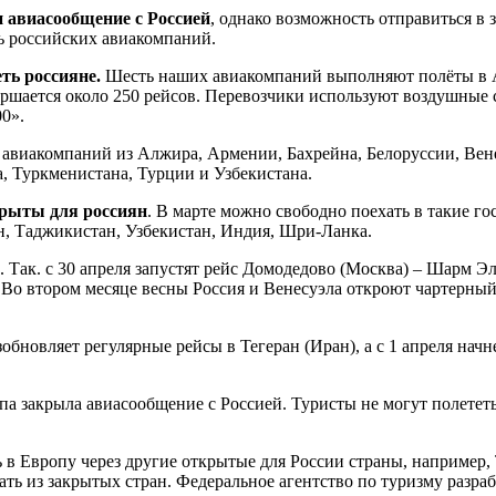
 авиасообщение с Россией
, однако возможность отправиться в 
ть российских авиакомпаний.
еть россияне.
Шесть наших авиакомпаний выполняют полёты в А
шается около 250 рейсов. Перевозчики используют воздушные с
0».
авиакомпаний из Алжира, Армении, Бахрейна, Белоруссии, Венес
 Туркменистана, Турции и Узбекистана.
крыты для россиян
. В марте можно свободно поехать в такие го
н, Таджикистан, Узбекистан, Индия, Шри-Ланка.
Так. с 30 апреля запустят рейс Домодедово (Москва) – Шарм Эль
Во втором месяце весны Россия и Венесуэла откроют чартерный 
бновляет регулярные рейсы в Тегеран (Иран), а c 1 апреля начнет
а закрыла авиасообщение с Россией. Туристы не могут полететь
 в Европу через другие открытые для России страны, например,
ать из закрытых стран. Федеральное агентство по туризму разр