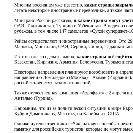
Многим россиянам уже известно,
какие страны закрыли
летать некоторые иностранные перевозчики, а также час
Минтранс России рассказал,
в какие страны могут улет
ОАЭ, Таджикистан, Турцию и Узбекистан. В неделю совер
рубежом, в том числе 147 самолетов «Сухой суперджет-10
Рейсы осуществляют и иностранные перевозчики. Это 29 
Марокко, Монголии, ОАЭ, Сербии, Сирии, Таджикистана,
Из этого легко сделать вывод,
какие страны всё ещё от
Казахстан, Киргизия, Армения, Белоруссия, Туркмениста
Некоторые направления планируют возобновить в апреле. 
направлению Домодедово (Москва) – Амман (Иордания). 
российско-венесуэльских отношений.
Также отечественная компания «Аэрофлот» с 2 апреля возо
Анталью (Турция).
Напомним, что из-за политической ситуации в мире Европ
Кубу, в Доминикану, Мексику, на Карибы и в США.
Однако путешественники всё же находят способы поехать
памятку для российских туристов, которые не могут выех